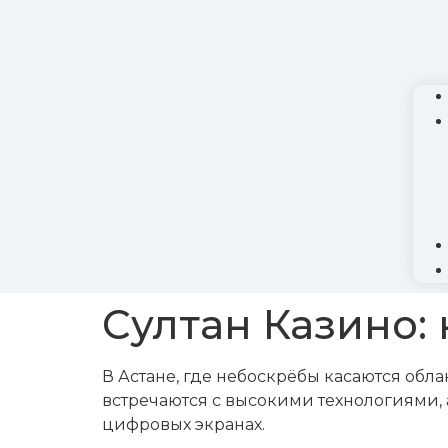
Султан Казино:
В Астане, где небоскрёбы касаются обл
встречаются с высокими технологиями, 
цифровых экранах.