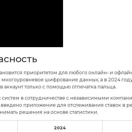
асность
тановится приоритетом для любого онлайн‑ и офлай
 многоуровневое шифрование данных, а в 2024 год
 аккаунт только с помощью отпечатка пальца.
 систем в сотрудничестве с независимыми компания
ло введено приложение для отслеживания ставок в 
нимать решения на основе статистики.
2024