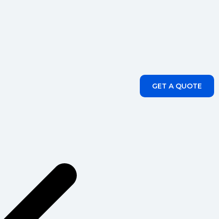
GET A QUOTE