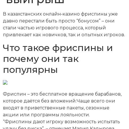
В казахстанских онлайн‑казино фриспины уже
давно перестали быть просто “бонусом” – они
стали частью игрового процесса, который
привлекает как новичков, так и опытных игроков.
Что такое фриспины и
почему они так
популярны
Фриспин – это бесплатное вращение барабанов,
которое даётся без вложений.Чаще всего они
входят в приветственные пакеты, сезонные
акции или программы лояльности.
“Фриспины дают игроку возможность испытать
удачу без риска”, – отмечает Мария Кадырова,