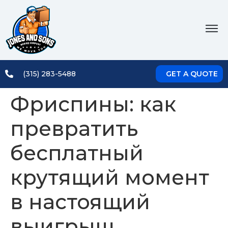
(315) 283-5488
GET A QUOTE
Фриспины: как
превратить
бесплатный
крутящий момент
в настоящий
выигрыш