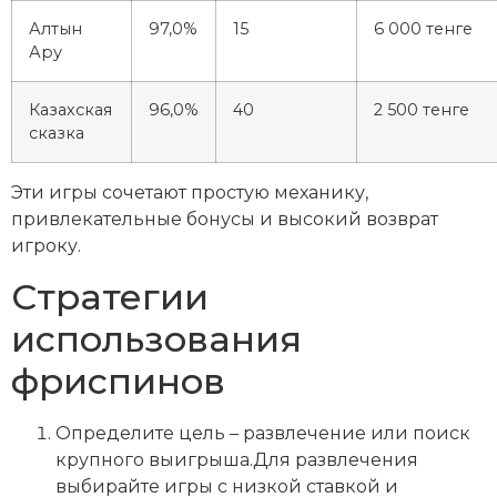
Алтын
97,0%
15
6 000 тенге
Ару
Казахская
96,0%
40
2 500 тенге
сказка
Эти игры сочетают простую механику,
привлекательные бонусы и высокий возврат
игроку.
Стратегии
использования
фриспинов
Определите цель – развлечение или поиск
крупного выигрыша.Для развлечения
выбирайте игры с низкой ставкой и