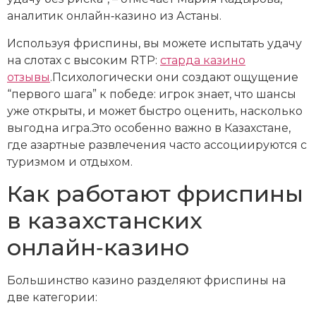
аналитик онлайн‑казино из Астаны.
Используя фриспины, вы можете испытать удачу
на слотах с высоким RTP:
старда казино
отзывы
.Психологически они создают ощущение
“первого шага” к победе: игрок знает, что шансы
уже открыты, и может быстро оценить, насколько
выгодна игра.Это особенно важно в Казахстане,
где азартные развлечения часто ассоциируются с
туризмом и отдыхом.
Как работают фриспины
в казахстанских
онлайн‑казино
Большинство казино разделяют фриспины на
две категории: