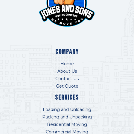
COMPANY
Home
About Us
Contact Us
Get Quote
Services
Loading and Unloading
Packing and Unpacking
Residential Moving
Commercial Moving