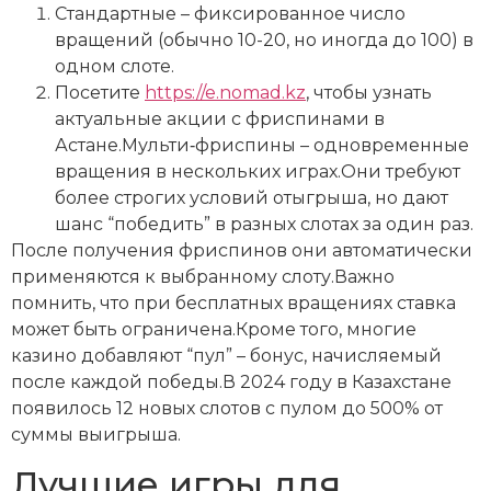
Стандартные – фиксированное число
вращений (обычно 10-20, но иногда до 100) в
одном слоте.
Посетите
https://e.nomad.kz
, чтобы узнать
актуальные акции с фриспинами в
Астане.Мульти‑фриспины – одновременные
вращения в нескольких играх.Они требуют
более строгих условий отыгрыша, но дают
шанс “победить” в разных слотах за один раз.
После получения фриспинов они автоматически
применяются к выбранному слоту.Важно
помнить, что при бесплатных вращениях ставка
может быть ограничена.Кроме того, многие
казино добавляют “пул” – бонус, начисляемый
после каждой победы.В 2024 году в Казахстане
появилось 12 новых слотов с пулом до 500% от
суммы выигрыша.
Лучшие игры для