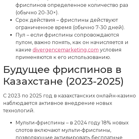
фриспинов определенное количество раз
(обычно 20-30×).
Срок действия – фриспины действуют
ограниченное время (обычно 7-30 дней).
Пул – если фриспины сопровождаются
пулом, важно понять, как он начисляется и
какие
divergencemarketing.com
условия
применяются к его использованию.
Будущее фриспинов в
Казахстане (2023-2025)
С 2023 по 2025 год в казахстанских онлайн‑казино
наблюдается активное внедрение новых
технологий.
Мульти‑фриспины – в 2024 году 18% новых
слотов включают мульти‑фриспины,
позволяющие активировать бесплатные