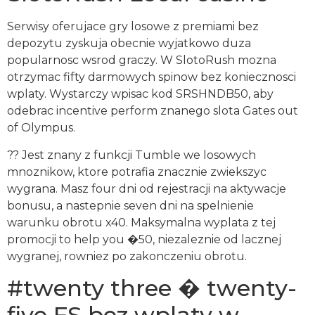
Serwisy oferujace gry losowe z premiami bez
depozytu zyskuja obecnie wyjatkowo duza
popularnosc wsrod graczy. W SlotoRush mozna
otrzymac fifty darmowych spinow bez koniecznosci
wplaty. Wystarczy wpisac kod SRSHNDB50, aby
odebrac incentive perform znanego slota Gates out
of Olympus.
?? Jest znany z funkcji Tumble we losowych
mnoznikow, ktore potrafia znacznie zwiekszyc
wygrana. Masz four dni od rejestracji na aktywacje
bonusu, a nastepnie seven dni na spelnienie
warunku obrotu x40. Maksymalna wyplata z tej
promocji to help you �50, niezaleznie od lacznej
wygranej, rowniez po zakonczeniu obrotu.
#twenty three � twenty-
five FS bez wplaty w