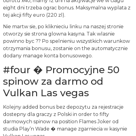
obrotu x40, mamy 12 dni na aktywacje we w ciagu
eight dni trzeba ograc bonus. Maksymalna wyplata z
tej akcji fifty euro (220 zl).
Nie martw sie, po kliknieciu linku na naszej stronie
otworzy sie strona glowna kasyna. Tak wlasnie
powinno byc ?? Po spelnieniu wszystkich warunkow
otrzymania bonusu, zostanie on the automatycznie
dodany manage konta bonusowego.
#four � Promocyjne 50
spinow za darmo od
Vulkan Las vegas
Kolejny added bonus bez depozytu za rejestracje
dostepny dla graczy z Polski in order to fifty
darmowych spinow na position Flames Joker od
studia Play’n Wade � manage zgarniecia w kasynie