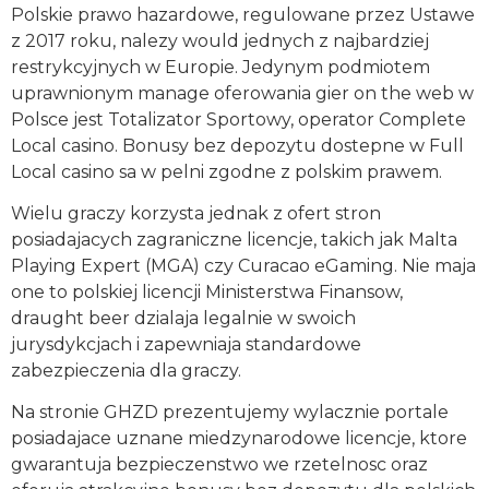
Polskie prawo hazardowe, regulowane przez Ustawe
z 2017 roku, nalezy would jednych z najbardziej
restrykcyjnych w Europie. Jedynym podmiotem
uprawnionym manage oferowania gier on the web w
Polsce jest Totalizator Sportowy, operator Complete
Local casino. Bonusy bez depozytu dostepne w Full
Local casino sa w pelni zgodne z polskim prawem.
Wielu graczy korzysta jednak z ofert stron
posiadajacych zagraniczne licencje, takich jak Malta
Playing Expert (MGA) czy Curacao eGaming. Nie maja
one to polskiej licencji Ministerstwa Finansow,
draught beer dzialaja legalnie w swoich
jurysdykcjach i zapewniaja standardowe
zabezpieczenia dla graczy.
Na stronie GHZD prezentujemy wylacznie portale
posiadajace uznane miedzynarodowe licencje, ktore
gwarantuja bezpieczenstwo we rzetelnosc oraz