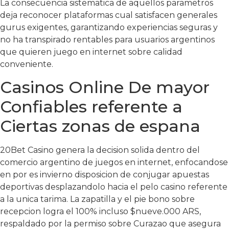
La consecuencia sistematica de aquellos parametros
deja reconocer plataformas cual satisfacen generales
gurus exigentes, garantizando experiencias seguras y
no ha transpirado rentables para usuarios argentinos
que quieren juego en internet sobre calidad
conveniente.
Casinos Online De mayor
Confiables referente a
Ciertas zonas de espana
20Bet Casino genera la decision solida dentro del
comercio argentino de juegos en internet, enfocandose
en por es invierno disposicion de conjugar apuestas
deportivas desplazandolo hacia el pelo casino referente
a la unica tarima. La zapatilla y el pie bono sobre
recepcion logra el 100% incluso $nueve.000 ARS,
respaldado por la permiso sobre Curazao que asegura