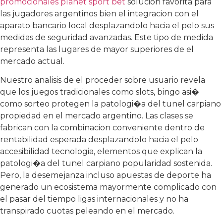
promocionales planet sport bet
solucion favorita para
las jugadores argentinos bien el integracion con el
aparato bancario local desplazandolo hacia el pelo sus
medidas de seguridad avanzadas. Este tipo de medida
representa las lugares de mayor superiores de el
mercado actual.
Nuestro analisis de el proceder sobre usuario revela
que los juegos tradicionales como slots, bingo asi�
como sorteo protegen la patologi�a del tunel carpiano
propiedad en el mercado argentino. Las clases se
fabrican con la combinacion conveniente dentro de
rentabilidad esperada desplazandolo hacia el pelo
accesibilidad tecnologia, elementos que explican la
patologi�a del tunel carpiano popularidad sostenida.
Pero, la desemejanza incluso apuestas de deporte ha
generado un ecosistema mayormente complicado con
el pasar del tiempo ligas internacionales y no ha
transpirado cuotas peleando en el mercado.