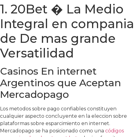
1. 20Bet � La Medio
Integral en compania
de De mas grande
Versatilidad
Casinos En internet
Argentinos que Aceptan
Mercadopago
Los metodos sobre pago confiables constituyen
cualquier aspecto concluyente en la eleccion sobre
plataformas sobre esparcimiento en internet.
Mercadopago se ha posicionado como una
códigos