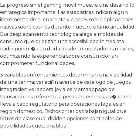
La progreso sin el gaming movil muestra una desarrollo
estrategica importante. Las estadisticas indican algun
incremento de el cuarenta y cinco% sobre aplicaciones
nativas sobre casinos durante nuestro ultimo anualidad.
Esa desplazamiento tecnologica alega a moldes de
consumo que priorizan una accesibilidad inmediata
nadie pondri�a en duda desde computadores moviles,
optimizando la experiencia sobre consumidor sin
comprometer funcionalidades.
3 variables enfrentamientos determinan una viabilidad
de una tarima: variacii?n acerca de catalogo de juegos,
integracion verdadera joviales Mercadopago de
transacciones referente a pesos argentinos, asi� como
lleva a cabo regulatorio para operaciones legales en
region domestico. Dichos criterios trabajan igual que
filtros de clase cual dividen opciones confiables de
posibilidades cuestionables.