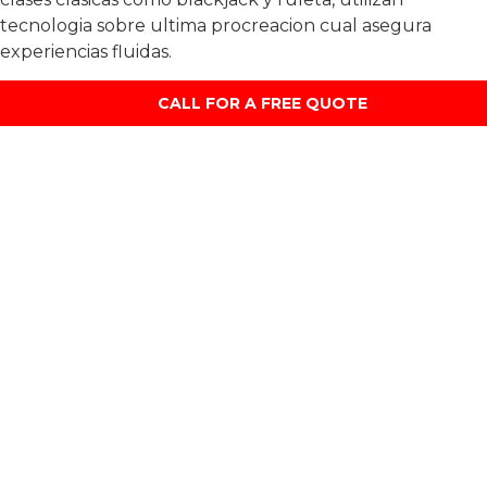
tecnologia sobre ultima procreacion cual asegura
experiencias fluidas.
CALL FOR A FREE QUOTE