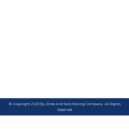
© Copyright 2023 By Jones And Sons Moving Company. All Rights
Reserved