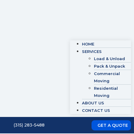
HOME
SERVICES
Load & Unload
Pack & Unpack
Commercial
Moving
Residential
Moving
ABOUT US
CONTACT US
(315) 283-5488
GET A QUOTE