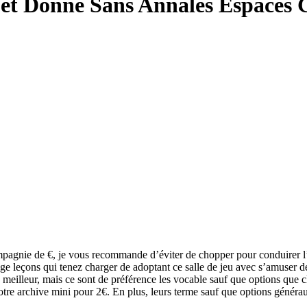
et Donné Sans Annales Espaces 
pagnie de €, je vous recommande d’éviter de chopper pour conduirer l’en
e leçons qui tenez charger de adoptant ce salle de jeu avec s’amuser d
eilleur, mais ce sont de préférence les vocable sauf que options que cl
votre archive mini pour 2€. En plus, leurs terme sauf que options génér