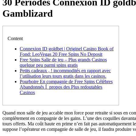
30 Périodes Connexion ID goldb
Gamblizard
Content
Connexion ID goldbet | Originel Casino Book of
Fond: LeoVegas 20 Free Spins No Deposit
Free Spins Salle de jeu – Plus grands Casinos
quelque peu parmi spins gratis
Petits cadeaux , ! incommodités en rapport avec
l’utilisation leurs tours gratis dans les casinos.
Pourboire En compagnie de Free Spins Célèbres
Abandonnés Í propos des Plus redoutables
Casinos
Quand mon salle de jeu accable mon force pour retraite si sous en com
complètement en compagnie de les gains. L’une des coquilles davantag
tours offerts.
Ma coût haute en prime n’en fait pas automatiquement le m
suppose l’opérateur en compagnie de salle de jeu, il faudra produire 