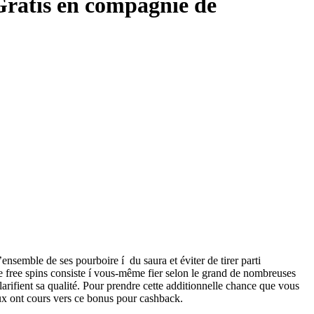
Gratis en compagnie de
semble de ses pourboire í du saura et éviter de tirer parti
e free spins consiste í vous-même fier selon le grand de nombreuses
arifient sa qualité. Pour prendre cette additionnelle chance que vous
aux ont cours vers ce bonus pour cashback.