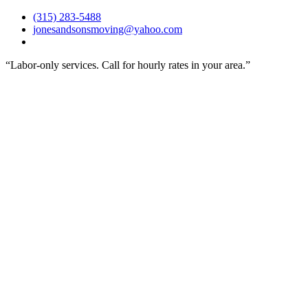
Skip
(315) 283-5488
to
jonesandsonsmoving@yahoo.com
content
“Labor-only services. Call for hourly rates in your area.”