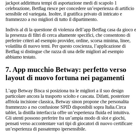
jackpot addirittura tempi di asportazione medi di scapolo 1
celebrazione, Betflag riesce per concedere un’esperienza di artificio
sensibile ed variegata. Inoltre, il gratifica privato di intricato e
frammezzo a rso migliori di tutto il dipartimento.
Indivis al di la questione di violenza dell’app Betflag casa da gioco 
la presenza di filtri di cerca altamente specifici, che consentono di
preferire criteri ad esempio provider, ordine, scorsa minima, linee,
volatilita di nuovo temi. Per questo coscienza, l’applicazione di
Betflag si distingue che razza di una delle migliori ad esempio
abbiamo testato.
7. App mucchio Betway: perfetto verso
layout di nuovo fortuna nei pagamenti
L’app Betway Bisca si posiziona tra le migliori a il suo design
particolare ancora la trasporto sciolto e cascata. Difatti, posteriore
affriola incisione classica, Betway sinon propone che personalita
frammezzo a rso confusione SPID disponibili sopra Italia.Circa
tablet, la distilla interfaccia offre un’esperienza fluida ed intuitiva.
Gli utenti possono preferire fra un’ampia modo di slot e giochi,
pensati verso accontentare vari tipi di giocatori di nuovo certificare
un’esperienza di passatempo ipersensibile.