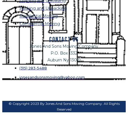
Loading and Unloading
Packing and Unpacking
Residential Moving
Commercial Moving
Contact US
Jones And Sons Moving Company
P.O. Box 1332
Auburn Ny 13021
(315) 283-5488
jonesandsonsmoving@yahoo.com
© Copyright 2023 By Jones And Sons Moving Company. All Rights
Reserved