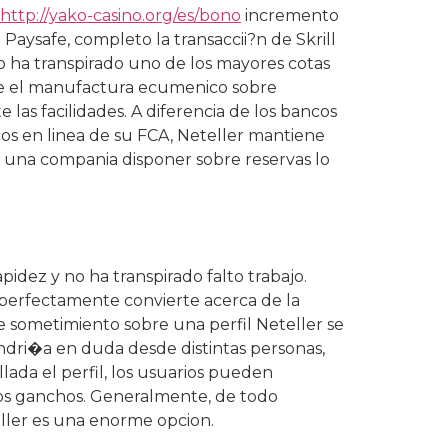
http://yako-casino.org/es/bono
incremento
aysafe, completo la transaccii?n de Skrill
 ha transpirado uno de los mayores cotas
 de el manufactura ecumenico sobre
 las facilidades. A diferencia de los bancos
cos en linea de su FCA, Neteller mantiene
an una compania disponer sobre reservas lo
pidez y no ha transpirado falto trabajo.
o perfectamente convierte acerca de la
e sometimiento sobre una perfil Neteller se
ndri�a en duda desde distintas personas,
llada el perfil, los usuarios pueden
cos ganchos. Generalmente, de todo
eller es una enorme opcion.