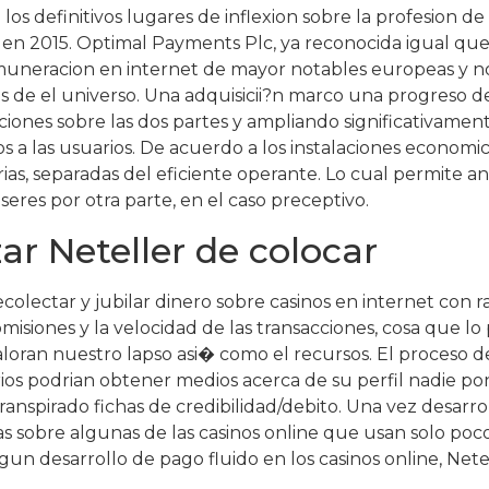
 los definitivos lugares de inflexion sobre la profesion de
n 2015. Optimal Payments Plc, ya reconocida igual que P
emuneracion en internet de mayor notables europeas y no
les de el universo. Una adquisicii?n marco una progreso
iones sobre las dos partes y ampliando significativamente
os a las usuarios. De acuerdo a los instalaciones economi
rias, separadas del eficiente operante. Lo cual permite 
 seres por otra parte, en el caso preceptivo.
ar Neteller de colocar
colectar y jubilar dinero sobre casinos en internet con ra
isiones y la velocidad de las transacciones, cosa que l
aloran nuestro lapso asi� como el recursos. El proceso d
ios podrian obtener medios acerca de su perfil nadie po
ranspirado fichas de credibilidad/debito. Una vez desarro
as sobre algunas de las casinos online que usan solo po
un desarrollo de pago fluido en los casinos online, Net