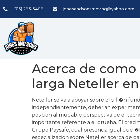
(315) 283-5488
jonesandsonsmoving@yahoo.com
Acerca de como 
larga Neteller en
Neteller se va a apoyar sobre el silli�n f
independientemente, deberian experimentad
posicion al mudable perspectiva de el tecno
importante referente a el prueba. El crecim
Grupo Paysafe, cual presencia igual que �
especializacion sobre Neteller acerca de pa