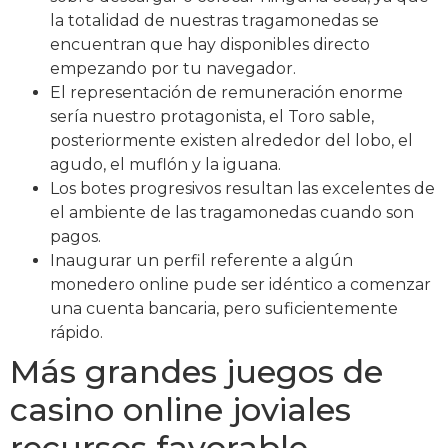
la totalidad de nuestras tragamonedas se
encuentran que hay disponibles directo
empezando por tu navegador.
El representación de remuneración enorme
serí­a nuestro protagonista, el Toro sable,
posteriormente existen alrededor del lobo, el
agudo, el muflón y la iguana.
Los botes progresivos resultan las excelentes de
el ambiente de las tragamonedas cuando son
pagos.
Inaugurar un perfil referente a algún
monedero online pude ser idéntico a comenzar
una cuenta bancaria, pero suficientemente
rápido.
Más grandes juegos de
casino online joviales
recursos favorable