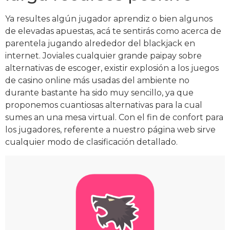
Ya resultes algún jugador aprendiz o bien algunos
de elevadas apuestas, acá te sentirás como acerca de
parentela jugando alrededor del blackjack en
internet. Joviales cualquier grande paipay sobre
alternativas de escoger, existir explosión a los juegos
de casino online más usadas del ambiente no
durante bastante ha sido muy sencillo, ya que
proponemos cuantiosas alternativas para la cual
sumes an una mesa virtual. Con el fin de confort para
los jugadores, referente a nuestro página web sirve
cualquier modo de clasificación detallado.