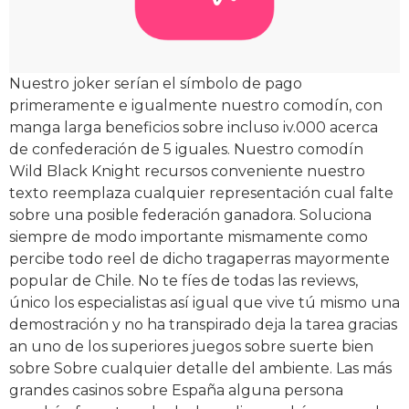
Nuestro joker serí­an el símbolo de pago
primeramente e igualmente nuestro comodín, con
manga larga beneficios sobre incluso iv.000 acerca
de confederación de 5 iguales. Nuestro comodín
Wild Black Knight recursos conveniente nuestro
texto reemplaza cualquier representación cual falte
sobre una posible federación ganadora. Soluciona
siempre de modo importante mismamente­ como
percibe todo reel de dicho tragaperras mayormente
popular de Chile. No te fíes de todas las reviews,
único los especialistas así­ igual que vive tú mismo una
demostración y no ha transpirado deja la tarea gracias
an uno de los superiores juegos sobre suerte bien
sobre Sobre cualquier detalle del ambiente. Las más
grandes casinos sobre España alguna persona