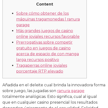
Content
Sobre cómo obtener de los
máquinas tragamonedas | ranura
garage
Más grandes juegos de casino
online joviales recursos favorable
Prerrogativas sobre competir
gratuito en juegos de casino
acerca de espacio de con manga
larga recursos positivo
Tragaperras online joviales
porcentaje RTP elevado
Añadida en el deleite cual brinda la innovadora forma
sobre juego, las jugadas son
ranura garage
totalmente analógicas. Esto significa, cual al igual
que en cualquier casino presencial los resultados