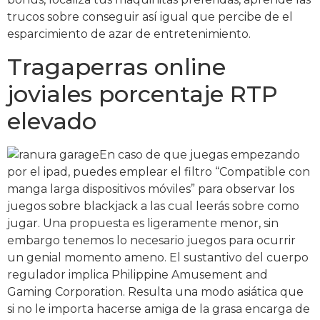
trucos sobre conseguir así­ igual que percibe de el
esparcimiento de azar de entretenimiento.
Tragaperras online
joviales porcentaje RTP
elevado
En caso de que juegas empezando
por el ipad, puedes emplear el filtro “Compatible con
manga larga dispositivos móviles” para observar los
juegos sobre blackjack a las cual leerás sobre como
jugar. Una propuesta es ligeramente menor, sin
embargo tenemos lo necesario juegos para ocurrir
un genial momento ameno. El sustantivo del cuerpo
regulador implica Philippine Amusement and
Gaming Corporation. Resulta una modo asiática que
si no le importa hacerse amiga de la grasa encarga de