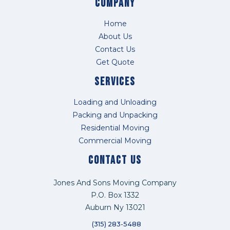
COMPANY
Home
About Us
Contact Us
Get Quote
Services
Loading and Unloading
Packing and Unpacking
Residential Moving
Commercial Moving
Contact US
Jones And Sons Moving Company
P.O. Box 1332
Auburn Ny 13021
(315) 283-5488