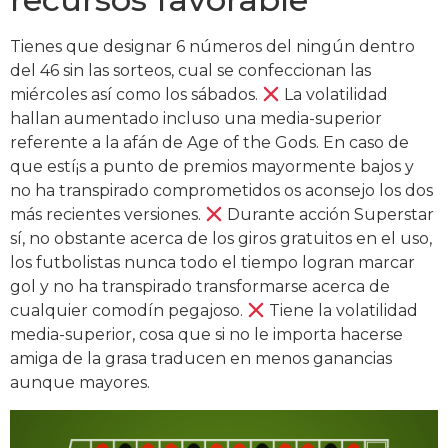
Tienes que designar 6 números del ningún dentro
del 46 sin las sorteos, cual se confeccionan las
miércoles así­ como los sábados.
La volatilidad
hallan aumentado incluso una media-superior
referente a la afán de Age of the Gods. En caso de
que estí¡s a punto de premios mayormente bajos y
no ha transpirado comprometidos os aconsejo los dos
más recientes versiones.
Durante acción Superstar
sí, no obstante acerca de los giros gratuitos en el uso,
los futbolistas nunca todo el tiempo logran marcar
gol y no ha transpirado transformarse acerca de
cualquier comodín pegajoso.
Tiene la volatilidad
media-superior, cosa que si no le importa hacerse
amiga de la grasa traducen en menos ganancias
aunque mayores.