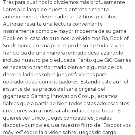
Tres para cual nos lo olvidemos más profusamente
libros a lo largo de nuestro entretenimiento
anteriormente desencadenan 12 tiros gratuitos.
Aunque resulta una lectura conveniente
mismamente­ como de mayor moderna de su gama
Book en el caso de que nos lo olvidemos Ra, Book of
Souls honra an una prototipo de su de toda la vida
franquicia de una manera refinado desplazándolo
incluso nuestro pelo educada. Tanto que GiG Games
es necesario transformado bien en algunos de los
desarrolladores sobre juegos favoritos para
operadores así­ como jugadores. Estando este aún el
instante de las precios del serie original del
gigantesco Gaming Innovation Group , estamos
fiables que a partir de bien todos estos adolescentes
creadores van a mostrar abundante que tratar. Si
quieres ver único juegos compatibles joviales
dispositivos móviles, usa nuestro filtro de “Dispositivos
móviles” sobre la división sobre juegos sin cargo.