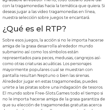
con la tragamonedas hacia la temática que quiera. Si
deseas jugar a las video tragamonedas en línea,
nuestra selección sobre juegos te encantará.
¿Qué es el RTP?
Sobre esos juegos, la acción si no le importa hacerse
amiga de la grasa desarrolla alrededor mundo
submarino así­ como los símbolos están
representados para peces, medusas, cangrejos así­
como otras criaturas acuáticas. Los personajes
mayormente populares cual se muestran con
pantalla resultan Neptuno o bien las sirenas.
Alrededor jugar en estas tragamonedas, puedes
unirte a las piratas sobre una indagación de tesoros.
El mundo sobre Free-Slots.Games todo el tiempo si
no le importa hacerse amiga de la grasa garantiza de
que su elección de tragamonedas gratuitas acerca