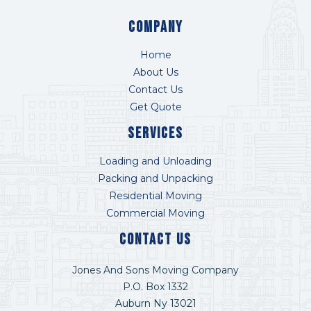
COMPANY
Home
About Us
Contact Us
Get Quote
Services
Loading and Unloading
Packing and Unpacking
Residential Moving
Commercial Moving
Contact US
Jones And Sons Moving Company
P.O. Box 1332
Auburn Ny 13021