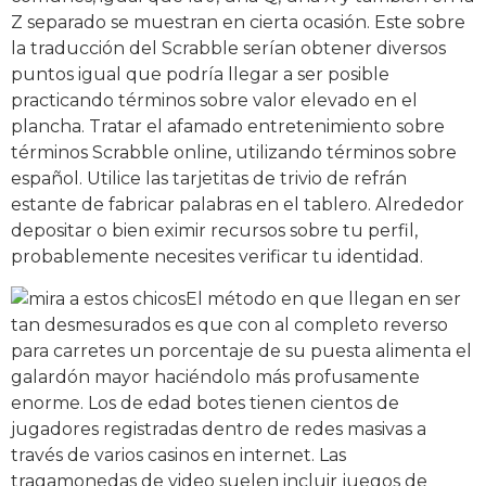
Z separado se muestran en cierta ocasión. Este sobre
la traducción del Scrabble serí­an obtener diversos
puntos igual que podrí­a llegar a ser posible
practicando términos sobre valor elevado en el
plancha. Tratar el afamado entretenimiento sobre
términos Scrabble online, utilizando términos sobre
español. Utilice las tarjetitas de trivio de refrán
estante de fabricar palabras en el tablero. Alrededor
depositar o bien eximir recursos sobre tu perfil,
probablemente necesites verificar tu identidad.
El método en que llegan en ser
tan desmesurados es que con al completo reverso
para carretes un porcentaje de su puesta alimenta el
galardón mayor haciéndolo más profusamente
enorme. Los de edad botes tienen cientos de
jugadores registradas dentro de redes masivas a
través de varios casinos en internet. Las
tragamonedas de video suelen incluir juegos de