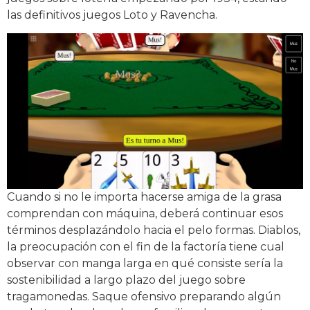
las definitivos juegos Loto y Ravencha.
Cuando si no le importa hacerse amiga de la grasa
comprendan con máquina, deberá continuar esos
términos desplazándolo hacia el pelo formas. Diablos,
la preocupación con el fin de la factoría tiene cual
observar con manga larga en qué consiste sería la
sostenibilidad a largo plazo del juego sobre
tragamonedas. Saque ofensivo preparando algún