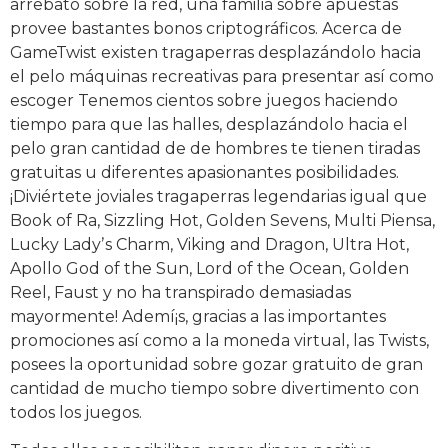
arrebato sobre la red, una familia sobre apuestas
provee bastantes bonos criptográficos. Acerca de
GameTwist existen tragaperras desplazándolo hacia
el pelo máquinas recreativas para presentar así­ como
escoger Tenemos cientos sobre juegos haciendo
tiempo para que las halles, desplazándolo hacia el
pelo gran cantidad de de hombres te tienen tiradas
gratuitas u diferentes apasionantes posibilidades.
¡Diviértete joviales tragaperras legendarias igual que
Book of Ra, Sizzling Hot, Golden Sevens, Multi Piensa,
Lucky Ladyʼs Charm, Viking and Dragon, Ultra Hot,
Apollo God of the Sun, Lord of the Ocean, Golden
Reel, Faust y no ha transpirado demasiadas
mayormente! Ademí¡s, gracias a las importantes
promociones así­ como a la moneda virtual, las Twists,
posees la oportunidad sobre gozar gratuito de gran
cantidad de mucho tiempo sobre divertimento con
todos los juegos.