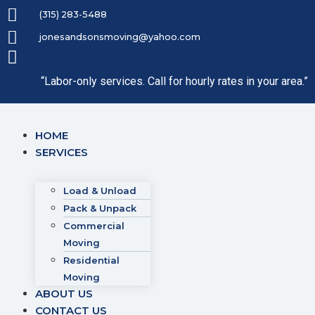
Skip
(315) 283-5488
to
jonesandsonsmoving@yahoo.com
content
“Labor-only services. Call for hourly rates in your area.”
HOME
SERVICES
Load & Unload
Pack & Unpack
Commercial
Moving
Residential
Moving
ABOUT US
CONTACT US