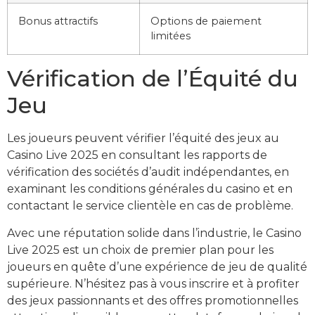
Bonus attractifs
Options de paiement
limitées
Vérification de l’Équité du
Jeu
Les joueurs peuvent vérifier l’équité des jeux au
Casino Live 2025 en consultant les rapports de
vérification des sociétés d’audit indépendantes, en
examinant les conditions générales du casino et en
contactant le service clientèle en cas de problème.
Avec une réputation solide dans l’industrie, le Casino
Live 2025 est un choix de premier plan pour les
joueurs en quête d’une expérience de jeu de qualité
supérieure. N’hésitez pas à vous inscrire et à profiter
des jeux passionnants et des offres promotionnelles