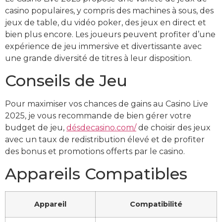
casino populaires, y compris des machines à sous, des
jeux de table, du vidéo poker, des jeux en direct et
bien plus encore. Les joueurs peuvent profiter d’une
expérience de jeu immersive et divertissante avec
une grande diversité de titres à leur disposition.
Conseils de Jeu
Pour maximiser vos chances de gains au Casino Live
2025, je vous recommande de bien gérer votre
budget de jeu,
désdecasino.com/
de choisir des jeux
avec un taux de redistribution élevé et de profiter
des bonus et promotions offerts par le casino.
Appareils Compatibles
Appareil
Compatibilité