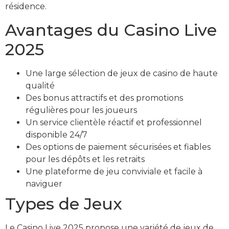
résidence.
Avantages du Casino Live
2025
Une large sélection de jeux de casino de haute
qualité
Des bonus attractifs et des promotions
régulières pour les joueurs
Un service clientèle réactif et professionnel
disponible 24/7
Des options de paiement sécurisées et fiables
pour les dépôts et les retraits
Une plateforme de jeu conviviale et facile à
naviguer
Types de Jeux
Le Casino Live 2025 propose une variété de jeux de