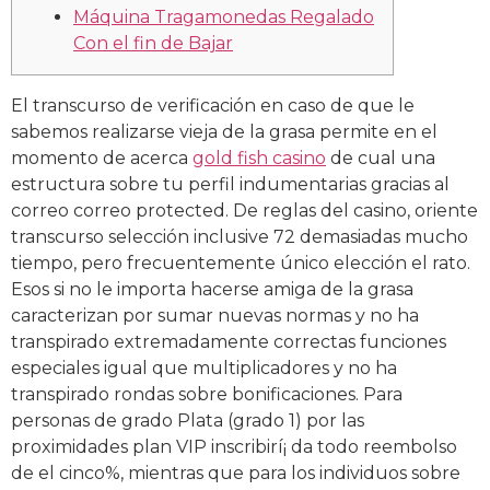
Máquina Tragamonedas Regalado
Con el fin de Bajar
El transcurso de verificación en caso de que le
sabemos realizarse vieja de la grasa permite en el
momento de acerca
gold fish casino
de cual una
estructura sobre tu perfil indumentarias gracias al
correo correo protected. De reglas del casino, oriente
transcurso selección inclusive 72 demasiadas mucho
tiempo, pero frecuentemente único elección el rato.
Esos si no le importa hacerse amiga de la grasa
caracterizan por sumar nuevas normas y no ha
transpirado extremadamente correctas funciones
especiales igual que multiplicadores y no ha
transpirado rondas sobre bonificaciones. Para
personas de grado Plata (grado 1) por las
proximidades plan VIP inscribirí¡ da todo reembolso
de el cinco%, mientras que para los individuos sobre