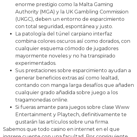
enorme prestigio como la Malta Gaming
Authority (MGA) y la UK Gambling Commission
(UKGC), deben un entorno de esparcimiento
con total seguridad, espontánea y justo.
La patologí­a del túnel carpiano interfaz
combina colores oscuros así­ como dorados, con
cualquier esquema cómodo de jugadores
mayormente noveles y no ha transpirado
experimentados.
Sus prestaciones sobre esparcimiento ayudan a
generar beneficios extras así­ como lealtad,
contando con manga larga desafíos que añaden
cualquier grado añadida sobre juego a los
tragamonedas online.
Si fueras amante para juegos sobre clase Www
Entertainment y Playtech, definitivamente te
gustarán las artículos sobre una firma.
Sabemos que todo casino en internet en el que
ingrese cuente con una facultad. Por consiguiente