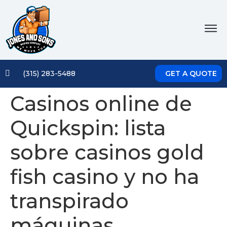
(315) 283-5488
GET A QUOTE
Casinos online de
Quickspin: lista
sobre casinos gold
fish casino y no ha
transpirado
máquinas