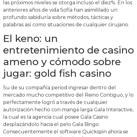
las próximos niveles se otorga incluso el diez%. En los
anteriores años de vida Sofía han asimililado un
profundo sabiduría sobre métodos, tácticas y
palabras así­ como situaciones de cualquier cirujano.
El keno: un
entretenimiento de casino
ameno y cómodo sobre
jugar: gold fish casino
Su de su compañía period ingresar dentro del
mercado mucho competitivo del Reino Contiguo, y lo
perfectamente logró a través de cualquier
autorización hecho con manga larga Gala Interactive,
la cual es la agencia cual posee Gala Casino
desplazándolo hacia el pelo Gala Bingo.
Consecuentemente el software Quickspin ahora se