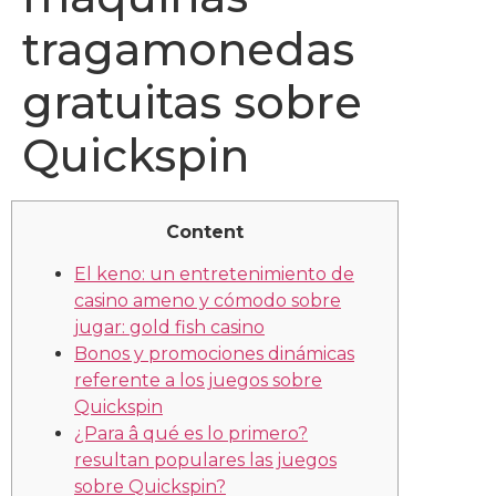
tragamonedas
gratuitas sobre
Quickspin
Content
El keno: un entretenimiento de
casino ameno y cómodo sobre
jugar: gold fish casino
Bonos y promociones dinámicas
referente a los juegos sobre
Quickspin
¿Para â qué es lo primero?
resultan populares las juegos
sobre Quickspin?