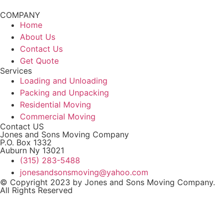
COMPANY
Home
About Us
Contact Us
Get Quote
Services
Loading and Unloading
Packing and Unpacking
Residential Moving
Commercial Moving
Contact US
Jones and Sons Moving Company
P.O. Box 1332
Auburn Ny 13021
(315) 283-5488
jonesandsonsmoving@yahoo.com
© Copyright 2023 by Jones and Sons Moving Company.
All Rights Reserved