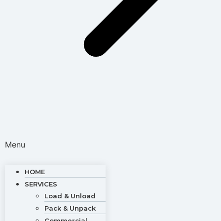
Menu
HOME
SERVICES
Load & Unload
Pack & Unpack
Commercial