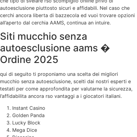
che tipo di svelare rso scompiglio online privo di
autoesclusione piuttosto sicuri e affidabili. Nel caso che
cerchi ancora liberta di bazzecola ed vuoi trovare opzioni
all’aperto dal cerchia AAMS, continua an intuire.
Siti mucchio senza
autoesclusione aams �
Ordine 2025
qui di seguito ti proponiamo una scelta dei migliori
mucchio senza autoesclusione, scelti dai nostri esperti e
testati per come approfondita per valutarne la sicurezza,
l’affidabilita ancora rso vantaggi a i giocatori italiani.
Instant Casino
Golden Panda
Lucky Block
Mega Dice