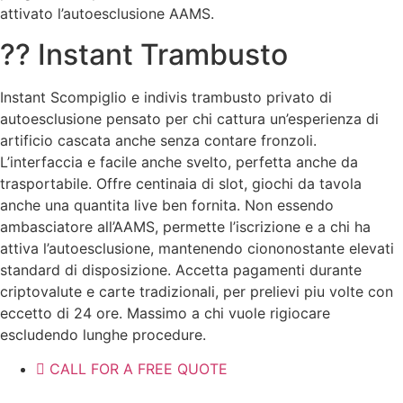
attivato l’autoesclusione AAMS.
?? Instant Trambusto
Instant Scompiglio e indivis trambusto privato di
autoesclusione pensato per chi cattura un’esperienza di
artificio cascata anche senza contare fronzoli.
L’interfaccia e facile anche svelto, perfetta anche da
trasportabile. Offre centinaia di slot, giochi da tavola
anche una quantita live ben fornita. Non essendo
ambasciatore all’AAMS, permette l’iscrizione e a chi ha
attiva l’autoesclusione, mantenendo ciononostante elevati
standard di disposizione. Accetta pagamenti durante
criptovalute e carte tradizionali, per prelievi piu volte con
eccetto di 24 ore. Massimo a chi vuole rigiocare
escludendo lunghe procedure.
CALL FOR A FREE QUOTE