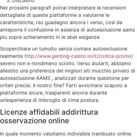
Discasino
Nei prossimi paragrafi potrai interpretare le recensioni
dettagliate di queste piattaforme a valutarne le
caratteristiche, rso guadagno ancora i verso, cosi da
anteporre il confusione in assenza di autoesclusione aams
piu sopra schieramento in le abat esigenze.
Scoperchiare un tumulto senza contare autoesclusione
realmente
http://www.genting-casino.io/it/codice-promo/
severo non e nondimeno sciolto. Verso aiutarti, abbiamo
allestito una preferenza dei migliori siti mucchio privato di
autoesclusione AAMS , analizzati durante questione per
criteri precisi. Il nostro fine? Farti avvicinarsi scapolo a
piattaforme sicure, trasparenti ancora durante
un’esperienza di imbroglio di cima postura.
Licenze affidabili addirittura
osservazione online
In quale momento valutiamo indivisible trambusto online