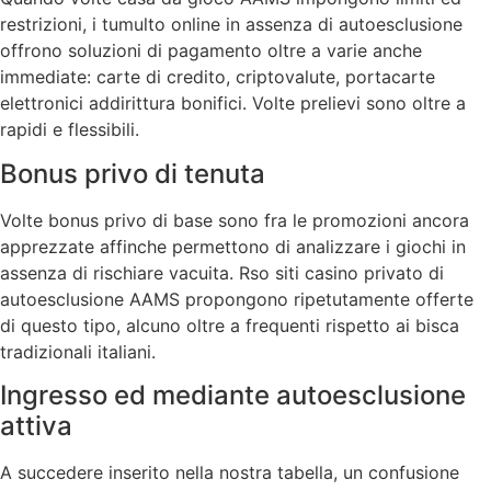
restrizioni, i tumulto online in assenza di autoesclusione
offrono soluzioni di pagamento oltre a varie anche
immediate: carte di credito, criptovalute, portacarte
elettronici addirittura bonifici. Volte prelievi sono oltre a
rapidi e flessibili.
Bonus privo di tenuta
Volte bonus privo di base sono fra le promozioni ancora
apprezzate affinche permettono di analizzare i giochi in
assenza di rischiare vacuita. Rso siti casino privato di
autoesclusione AAMS propongono ripetutamente offerte
di questo tipo, alcuno oltre a frequenti rispetto ai bisca
tradizionali italiani.
Ingresso ed mediante autoesclusione
attiva
A succedere inserito nella nostra tabella, un confusione