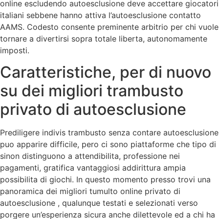
online escludendo autoesclusione deve accettare giocatori
italiani sebbene hanno attiva l’autoesclusione contatto
AAMS. Codesto consente preminente arbitrio per chi vuole
tornare a divertirsi sopra totale liberta, autonomamente
imposti.
Caratteristiche, per di nuovo
su dei migliori trambusto
privato di autoesclusione
Prediligere indivis trambusto senza contare autoesclusione
puo apparire difficile, pero ci sono piattaforme che tipo di
sinon distinguono a attendibilita, professione nei
pagamenti, gratifica vantaggiosi addirittura ampia
possibilita di giochi. In questo momento presso trovi una
panoramica dei migliori tumulto online privato di
autoesclusione , qualunque testati e selezionati verso
porgere un’esperienza sicura anche dilettevole ed a chi ha