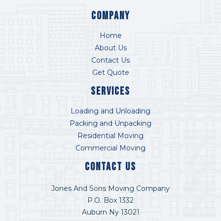
COMPANY
Home
About Us
Contact Us
Get Quote
Services
Loading and Unloading
Packing and Unpacking
Residential Moving
Commercial Moving
Contact US
Jones And Sons Moving Company
P.O. Box 1332
Auburn Ny 13021