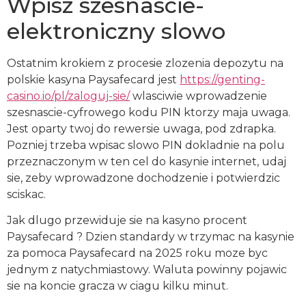
Wpisz szesnascie-
elektroniczny slowo
Ostatnim krokiem z procesie zlozenia depozytu na
polskie kasyna Paysafecard jest
https://genting-
casino.io/pl/zaloguj-sie/
wlasciwie wprowadzenie
szesnascie-cyfrowego kodu PIN ktorzy maja uwaga.
Jest oparty twoj do rewersie uwaga, pod zdrapka.
Pozniej trzeba wpisac slowo PIN dokladnie na polu
przeznaczonym w ten cel do kasynie internet, udaj
sie, zeby wprowadzone dochodzenie i potwierdzic
sciskac.
Jak dlugo przewiduje sie na kasyno procent
Paysafecard ? Dzien standardy w trzymac na kasynie
za pomoca Paysafecard na 2025 roku moze byc
jednym z natychmiastowy. Waluta powinny pojawic
sie na koncie gracza w ciagu kilku minut.