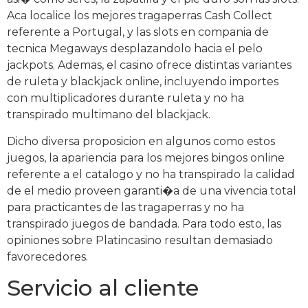
Aca localice los mejores tragaperras Cash Collect
referente a Portugal, y las slots en compania de
tecnica Megaways desplazandolo hacia el pelo
jackpots. Ademas, el casino ofrece distintas variantes
de ruleta y blackjack online, incluyendo importes
con multiplicadores durante ruleta y no ha
transpirado multimano del blackjack.
Dicho diversa proposicion en algunos como estos
juegos, la apariencia para los mejores bingos online
referente a el catalogo y no ha transpirado la calidad
de el medio proveen garanti�a de una vivencia total
para practicantes de las tragaperras y no ha
transpirado juegos de bandada. Para todo esto, las
opiniones sobre Platincasino resultan demasiado
favorecedores.
Servicio al cliente