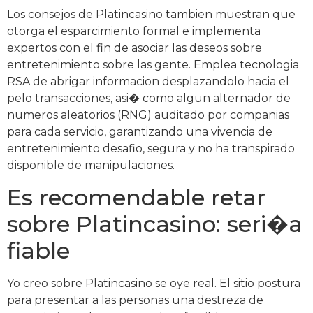
Los consejos de Platincasino tambien muestran que
otorga el esparcimiento formal e implementa
expertos con el fin de asociar las deseos sobre
entretenimiento sobre las gente. Emplea tecnologia
RSA de abrigar informacion desplazandolo hacia el
pelo transacciones, asi� como algun alternador de
numeros aleatorios (RNG) auditado por companias
para cada servicio, garantizando una vivencia de
entretenimiento desafio, segura y no ha transpirado
disponible de manipulaciones.
Es recomendable retar
sobre Platincasino: seri�a
fiable
Yo creo sobre Platincasino se oye real. El sitio postura
para presentar a las personas una destreza de