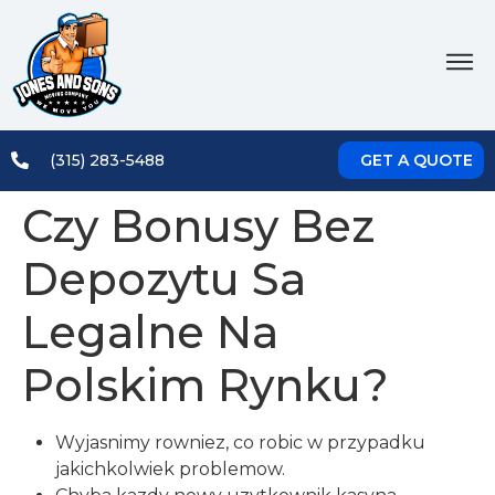
(315) 283-5488
GET A QUOTE
Czy Bonusy Bez
Depozytu Sa
Legalne Na
Polskim Rynku?
Wyjasnimy rowniez, co robic w przypadku
jakichkolwiek problemow.