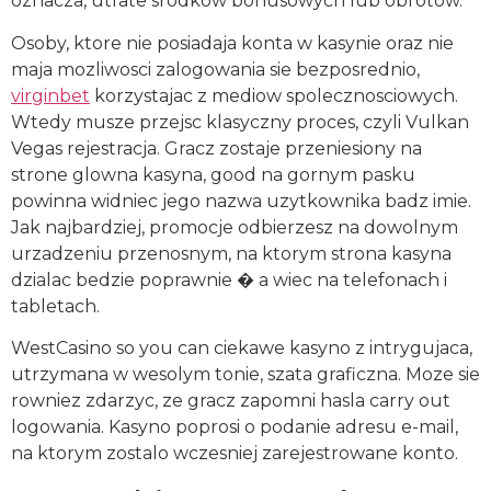
oznacza, utrate srodkow bonusowych lub obrotow.
Osoby, ktore nie posiadaja konta w kasynie oraz nie
maja mozliwosci zalogowania sie bezposrednio,
virginbet
korzystajac z mediow spolecznosciowych.
Wtedy musze przejsc klasyczny proces, czyli Vulkan
Vegas rejestracja. Gracz zostaje przeniesiony na
strone glowna kasyna, good na gornym pasku
powinna widniec jego nazwa uzytkownika badz imie.
Jak najbardziej, promocje odbierzesz na dowolnym
urzadzeniu przenosnym, na ktorym strona kasyna
dzialac bedzie poprawnie � a wiec na telefonach i
tabletach.
WestCasino so you can ciekawe kasyno z intrygujaca,
utrzymana w wesolym tonie, szata graficzna. Moze sie
rowniez zdarzyc, ze gracz zapomni hasla carry out
logowania. Kasyno poprosi o podanie adresu e-mail,
na ktorym zostalo wczesniej zarejestrowane konto.