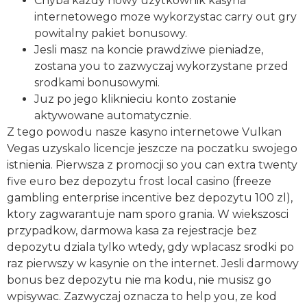
Chyba kazdy nowy uzytkownik kasyna
internetowego moze wykorzystac carry out gry
powitalny pakiet bonusowy.
Jesli masz na koncie prawdziwe pieniadze,
zostana you to zazwyczaj wykorzystane przed
srodkami bonusowymi.
Juz po jego kliknieciu konto zostanie
aktywowane automatycznie.
Z tego powodu nasze kasyno internetowe Vulkan
Vegas uzyskalo licencje jeszcze na poczatku swojego
istnienia. Pierwsza z promocji so you can extra twenty
five euro bez depozytu frost local casino (freeze
gambling enterprise incentive bez depozytu 100 zl),
ktory zagwarantuje nam sporo grania. W wiekszosci
przypadkow, darmowa kasa za rejestracje bez
depozytu dziala tylko wtedy, gdy wplacasz srodki po
raz pierwszy w kasynie on the internet. Jesli darmowy
bonus bez depozytu nie ma kodu, nie musisz go
wpisywac. Zazwyczaj oznacza to help you, ze kod