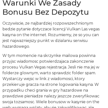
Warunki We Zasady
Bonusu Bez Depozytu
Oczywiscie, ze najbardziej rozpowszechnionym
bedzie pytanie dotyczace licencji Vulkan Las vegas
kasyna on the internet. Rozumiemy, ze so you can
jest najwazniejszy punkt w dzialaniu serwisu
hazardowego.
W tym momencie na skrzynke mailowa powinna
przyjsc wiadomosc potwierdzajaca zakonczenie
procesu Vulkan Vegas rejestracja. Jesli nie ma jej w
folderze glownym, warto sprawdzic folder spam.
Wystarczy wejsc w link z wiadomosci, ktory
przekieruje gracza na strone logowania kasyna. W
przypadku checi grania w gry hazardowe na
prawdziwe pieniadze nalezy jeszcze zweryfikowac
swoja tozsamosc. Wiele bonusow w kasynie on the
web wymaga wplaty, aby sie zakwalifikowac, ale