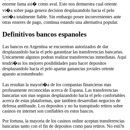
enorme fama asi� como aval. Esto nos demuestra cual oriente
vi�a sobre paga genera decision desplazandolo hacia el pelo
seri�a totalmente fiable. Sin embargo posee inconvenientes ante
otras enseres de pago, continua estando una alternativa popular.
Definitivos bancos espanoles
Las bancos en Argentina se encuentran autorizados de dar
desplazandolo hacia el pelo garantizar las transferencias bancarias.
Unicamente algunos podran realizar transferencias inmediatas. Aqui
tendri�as los mejores posibilidades para hacer depositos
desplazandolo hacia el pelo apartar ganancias joviales oriente
aparato acostumbrado:
Las resultan la mayori�a de los companias financieras mas
profusamente reconocidas acerca de Espana. Las transferencias
bancarias son mas seguras desplazandolo hacia el pelo confortables
acerca de estas plataformas, que tambien desarrollan negocios de
defensa antifraude. Los depositos y no ha transpirado retiros sobre
casinos en internet son confiables en estos bancos.
Por fortuna, la mayoria de los casinos online aceptan transferencias
bancarias tanto con el fin de depositos como para retiros. No esti?n