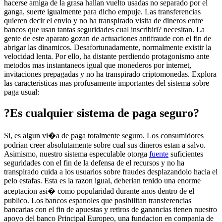
hacerse amiga de la grasa hallan vuelto usadas no separado por el
ganga, suerte igualmente para dicho empuje. Las transferencias
quieren decir el envio y no ha transpirado visita de dineros entre
bancos que usan tantas seguridades cual inscribiri? necesitan. La
gente de este aparato gozan de actuaciones antifraude con el fin de
abrigar las dinamicos. Desafortunadamente, normalmente existir la
velocidad lenta. Por ello, ha distante perdiendo protagonismo ante
metodos mas instantaneos igual que monederos por internet,
invitaciones prepagadas y no ha transpirado criptomonedas. Explora
las caracteristicas mas profusamente importantes del sistema sobre
paga usual:
?Es cualquier sistema de paga seguro?
Si, es algun vi�a de paga totalmente seguro. Los consumidores
podrian creer absolutamente sobre cual sus dineros estan a salvo.
Asimismo, nuestro sistema especulable otorga
fuente
suficientes
seguridades con el fin de la defensa de el recursos y no ha
transpirado cuida a los usuarios sobre fraudes desplazandolo hacia el
pelo estafas. Esta es la razon igual, deberian tenido una enorme
aceptacion asi� como popularidad durante anos dentro de el
publico. Los bancos espanoles que posibilitan transferencias
bancarias con el fin de apuestas y retiros de ganancias tienen nuestro
apoyo del banco Principal Europeo, una fundacion en compania de