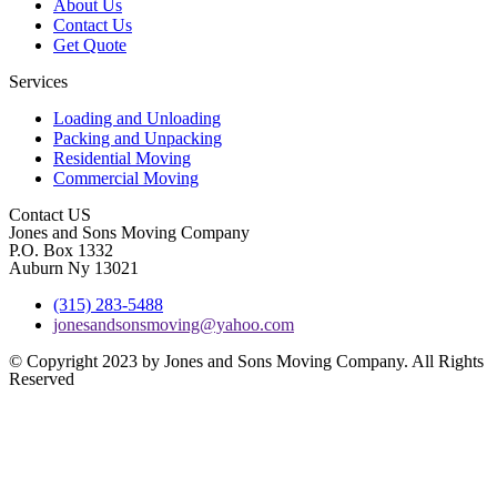
About Us
Contact Us
Get Quote
Services
Loading and Unloading
Packing and Unpacking
Residential Moving
Commercial Moving
Contact US
Jones and Sons Moving Company
P.O. Box 1332
Auburn Ny 13021
(315) 283-5488
jonesandsonsmoving@yahoo.com
© Copyright 2023 by Jones and Sons Moving Company. All Rights
Reserved