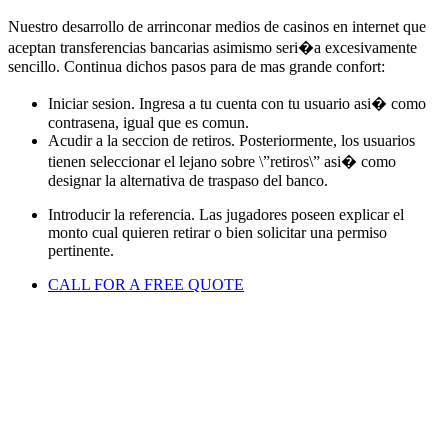
Nuestro desarrollo de arrinconar medios de casinos en internet que
aceptan transferencias bancarias asimismo seri�a excesivamente
sencillo. Continua dichos pasos para de mas grande confort:
Iniciar sesion. Ingresa a tu cuenta con tu usuario asi� como
contrasena, igual que es comun.
Acudir a la seccion de retiros. Posteriormente, los usuarios
tienen seleccionar el lejano sobre \”retiros\” asi� como
designar la alternativa de traspaso del banco.
Introducir la referencia. Las jugadores poseen explicar el
monto cual quieren retirar o bien solicitar una permiso
pertinente.
CALL FOR A FREE QUOTE