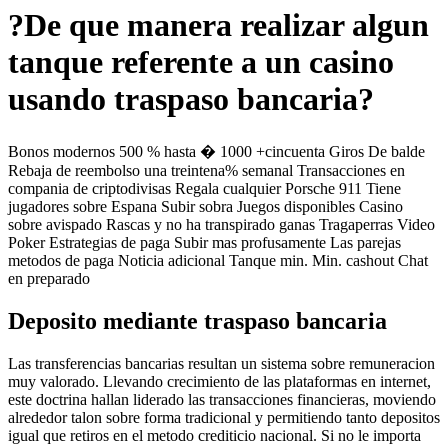
?De que manera realizar algun
tanque referente a un casino
usando traspaso bancaria?
Bonos modernos 500 % hasta � 1000 +cincuenta Giros De balde
Rebaja de reembolso una treintena% semanal Transacciones en
compania de criptodivisas Regala cualquier Porsche 911 Tiene
jugadores sobre Espana Subir sobra Juegos disponibles Casino
sobre avispado Rascas y no ha transpirado ganas Tragaperras Video
Poker Estrategias de paga Subir mas profusamente Las parejas
metodos de paga Noticia adicional Tanque min. Min. cashout Chat
en preparado
Deposito mediante traspaso bancaria
Las transferencias bancarias resultan un sistema sobre remuneracion
muy valorado. Llevando crecimiento de las plataformas en internet,
este doctrina hallan liderado las transacciones financieras, moviendo
alrededor talon sobre forma tradicional y permitiendo tanto depositos
igual que retiros en el metodo crediticio nacional. Si no le importa