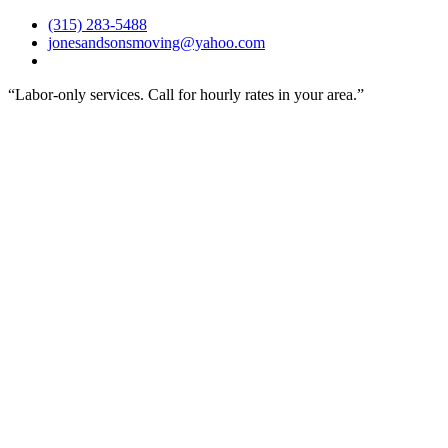
Skip
(315) 283-5488
to
jonesandsonsmoving@yahoo.com
content
“Labor-only services. Call for hourly rates in your area.”