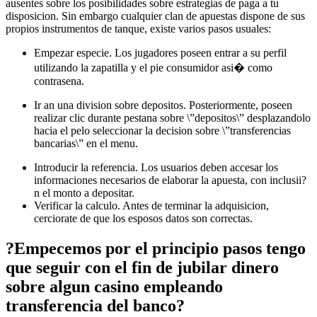
ausentes sobre los posibilidades sobre estrategias de paga a tu
disposicion. Sin embargo cualquier clan de apuestas dispone de sus
propios instrumentos de tanque, existe varios pasos usuales:
Empezar especie. Los jugadores poseen entrar a su perfil
utilizando la zapatilla y el pie consumidor asi� como
contrasena.
Ir an una division sobre depositos. Posteriormente, poseen
realizar clic durante pestana sobre \”depositos\” desplazandolo
hacia el pelo seleccionar la decision sobre \”transferencias
bancarias\” en el menu.
Introducir la referencia. Los usuarios deben accesar los
informaciones necesarios de elaborar la apuesta, con inclusii?
n el monto a depositar.
Verificar la calculo. Antes de terminar la adquisicion,
cerciorate de que los esposos datos son correctas.
?Empecemos por el principio pasos tengo
que seguir con el fin de jubilar dinero
sobre algun casino empleando
transferencia del banco?