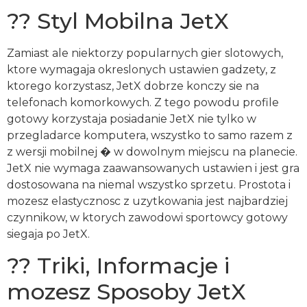
?? Styl Mobilna JetX
Zamiast ale niektorzy popularnych gier slotowych,
ktore wymagaja okreslonych ustawien gadzety, z
ktorego korzystasz, JetX dobrze konczy sie na
telefonach komorkowych. Z tego powodu profile
gotowy korzystaja posiadanie JetX nie tylko w
przegladarce komputera, wszystko to samo razem z
z wersji mobilnej � w dowolnym miejscu na planecie.
JetX nie wymaga zaawansowanych ustawien i jest gra
dostosowana na niemal wszystko sprzetu. Prostota i
mozesz elastycznosc z uzytkowania jest najbardziej
czynnikow, w ktorych zawodowi sportowcy gotowy
siegaja po JetX.
?? Triki, Informacje i
mozesz Sposoby JetX