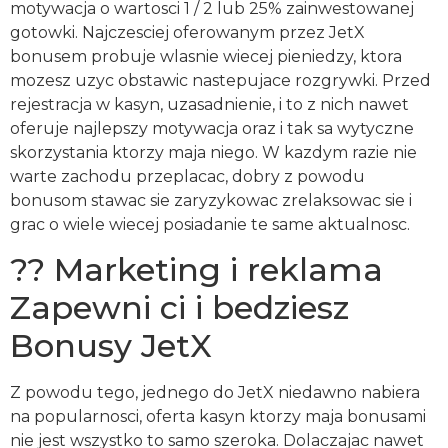
motywacja o wartosci 1 / 2 lub 25% zainwestowanej
gotowki. Najczesciej oferowanym przez JetX
bonusem probuje wlasnie wiecej pieniedzy, ktora
mozesz uzyc obstawic nastepujace rozgrywki. Przed
rejestracja w kasyn, uzasadnienie, i to z nich nawet
oferuje najlepszy motywacja oraz i tak sa wytyczne
skorzystania ktorzy maja niego. W kazdym razie nie
warte zachodu przeplacac, dobry z powodu
bonusom stawac sie zaryzykowac zrelaksowac sie i
grac o wiele wiecej posiadanie te same aktualnosc.
?? Marketing i reklama
Zapewni ci i bedziesz
Bonusy JetX
Z powodu tego, jednego do JetX niedawno nabiera
na popularnosci, oferta kasyn ktorzy maja bonusami
nie jest wszystko to samo szeroka. Dolaczajac nawet