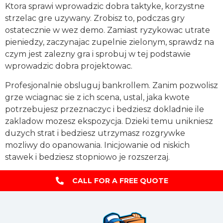
Ktora sprawi wprowadzic dobra taktyke, korzystne
strzelac gre uzywany. Zrobisz to, podczas gry
ostatecznie w wez demo. Zamiast ryzykowac utrate
pieniedzy, zaczynajac zupelnie zielonym, sprawdz na
czym jest zalezny gra i sprobuj w tej podstawie
wprowadzic dobra projektowac.
Profesjonalnie obsluguj bankrollem. Zanim pozwolisz
grze wciagnac sie z ich scena, ustal, jaka kwote
potrzebujesz przeznaczyc i bedziesz dokladnie ile
zakladow mozesz ekspozycja. Dzieki temu unikniesz
duzych strat i bedziesz utrzymasz rozgrywke
mozliwy do opanowania. Inicjowanie od niskich
stawek i bedziesz stopniowo je rozszerzaj.
CALL FOR A FREE QUOTE