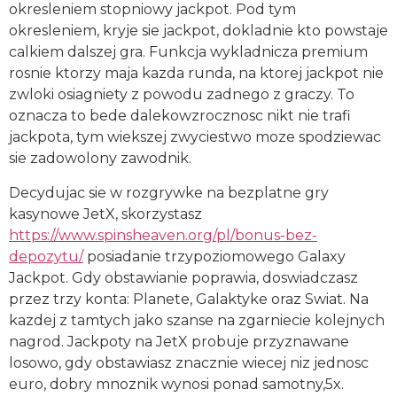
okresleniem stopniowy jackpot. Pod tym
okresleniem, kryje sie jackpot, dokladnie kto powstaje
calkiem dalszej gra. Funkcja wykladnicza premium
rosnie ktorzy maja kazda runda, na ktorej jackpot nie
zwloki osiagniety z powodu zadnego z graczy. To
oznacza to bede dalekowzrocznosc nikt nie trafi
jackpota, tym wiekszej zwyciestwo moze spodziewac
sie zadowolony zawodnik.
Decydujac sie w rozgrywke na bezplatne gry
kasynowe JetX, skorzystasz
https://www.spinsheaven.org/pl/bonus-bez-
depozytu/
posiadanie trzypoziomowego Galaxy
Jackpot. Gdy obstawianie poprawia, doswiadczasz
przez trzy konta: Planete, Galaktyke oraz Swiat. Na
kazdej z tamtych jako szanse na zgarniecie kolejnych
nagrod. Jackpoty na JetX probuje przyznawane
losowo, gdy obstawiasz znacznie wiecej niz jednosc
euro, dobry mnoznik wynosi ponad samotny,5x.