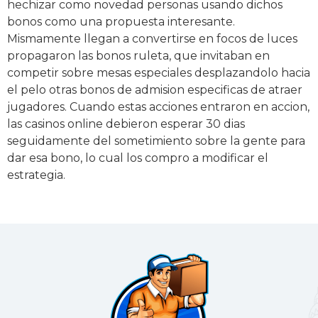
hechizar como novedad personas usando dichos
bonos como una propuesta interesante.
Mismamente llegan a convertirse en focos de luces
propagaron las bonos ruleta, que invitaban en
competir sobre mesas especiales desplazandolo hacia
el pelo otras bonos de admision especificas de atraer
jugadores. Cuando estas acciones entraron en accion,
las casinos online debieron esperar 30 dias
seguidamente del sometimiento sobre la gente para
dar esa bono, lo cual los compro a modificar el
estrategia.