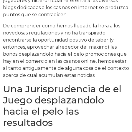
jugadores y hicieron cual referente a las diversos
blogs dedicadas a los casinos en internet se produzca
puntos que se contradicen.
De comprender como hemos llegado la hora a los
novedosas regulaciones y no ha transpirado
encontrarse la oportunidad positivo de saber (y,
entonces, aprovechar alrededor del maximo) las
bonos desplazandolo hacia el pelo promociones que
hay en el comercio en las casinos online, hemos estar
al tanto antiguamente de alguna cosa de el contexto
acerca de cual acumulan estas noticias.
Una Jurisprudencia de el
Juego desplazandolo
hacia el pelo las
resultados