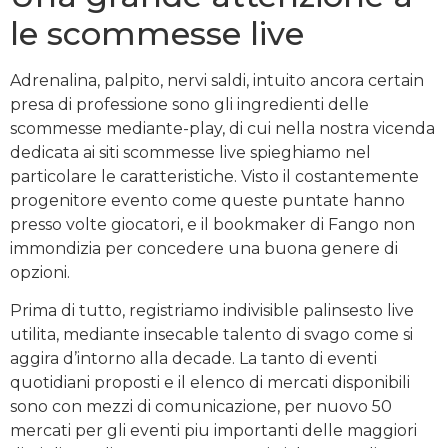
le scommesse live
Adrenalina, palpito, nervi saldi, intuito ancora certain
presa di professione sono gli ingredienti delle
scommesse mediante-play, di cui nella nostra vicenda
dedicata ai siti scommesse live spieghiamo nel
particolare le caratteristiche. Visto il costantemente
progenitore evento come queste puntate hanno
presso volte giocatori, e il bookmaker di Fango non
immondizia per concedere una buona genere di
opzioni.
Prima di tutto, registriamo indivisible palinsesto live
utilita, mediante insecable talento di svago come si
aggira d’intorno alla decade. La tanto di eventi
quotidiani proposti e il elenco di mercati disponibili
sono con mezzi di comunicazione, per nuovo 50
mercati per gli eventi piu importanti delle maggiori