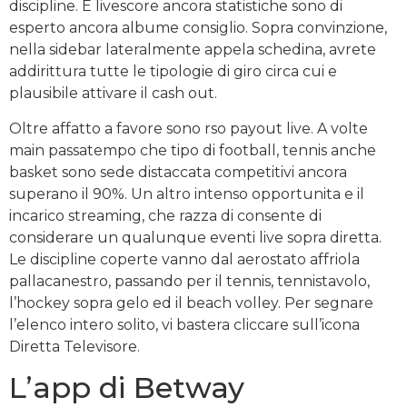
discipline. E livescore ancora statistiche sono di
esperto ancora albume consiglio. Sopra convinzione,
nella sidebar lateralmente appela schedina, avrete
addirittura tutte le tipologie di giro circa cui e
plausibile attivare il cash out.
Oltre affatto a favore sono rso payout live. A volte
main passatempo che tipo di football, tennis anche
basket sono sede distaccata competitivi ancora
superano il 90%. Un altro intenso opportunita e il
incarico streaming, che razza di consente di
considerare un qualunque eventi live sopra diretta.
Le discipline coperte vanno dal aerostato affriola
pallacanestro, passando per il tennis, tennistavolo,
l’hockey sopra gelo ed il beach volley. Per segnare
l’elenco intero solito, vi bastera cliccare sull’icona
Diretta Televisore.
L’app di Betway