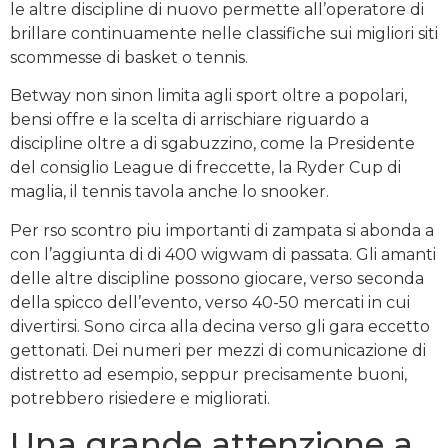
le altre discipline di nuovo permette all’operatore di
brillare continuamente nelle classifiche sui migliori siti
scommesse di basket o tennis.
Betway non sinon limita agli sport oltre a popolari,
bensi offre e la scelta di arrischiare riguardo a
discipline oltre a di sgabuzzino, come la Presidente
del consiglio League di freccette, la Ryder Cup di
maglia, il tennis tavola anche lo snooker.
Per rso scontro piu importanti di zampata si abonda a
con l’aggiunta di di 400 wigwam di passata. Gli amanti
delle altre discipline possono giocare, verso seconda
della spicco dell’evento, verso 40-50 mercati in cui
divertirsi. Sono circa alla decina verso gli gara eccetto
gettonati. Dei numeri per mezzi di comunicazione di
distretto ad esempio, seppur precisamente buoni,
potrebbero risiedere e migliorati.
Una grande attenzione a