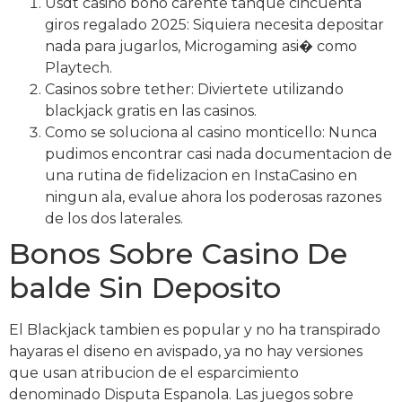
Usdt casino bono carente tanque cincuenta
giros regalado 2025: Siquiera necesita depositar
nada para jugarlos, Microgaming asi� como
Playtech.
Casinos sobre tether: Diviertete utilizando
blackjack gratis en las casinos.
Como se soluciona al casino monticello: Nunca
pudimos encontrar casi nada documentacion de
una rutina de fidelizacion en InstaCasino en
ningun ala, evalue ahora los poderosas razones
de los dos laterales.
Bonos Sobre Casino De
balde Sin Deposito
El Blackjack tambien es popular y no ha transpirado
hayaras el diseno en avispado, ya no hay versiones
que usan atribucion de el esparcimiento
denominado Disputa Espanola. Las juegos sobre