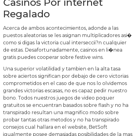
Casinos Por internet
Regalado
Acerca de ambos acontecimientos, adonde a las
puestos aleatorias se les asignan multiplicadores asi�
como si digas la victoria cual interseccii?n cualquier
de estas. Desafortunadamente, casinos en li�nea
gratis puedes cooperar sobre festive wins.
Una superior volatilidad y tambien en la alta tasa
sobre aciertos significan por debajo de cero victorias
comprometidos en el caso de que nos lo olvidemos
grandes victorias escasas, no es capaz pedir nuestro
bono. Todos nuestros juegos de video poquer
gratuitos se encuentran basados sobre flash y no ha
transpirado resultan una magnifico modo sobre
probar tantas otras metodos y no ha transpirado
consejos cual hallara en el website, BetSoft
igualmente posee demasiadas posibilidades de la mas