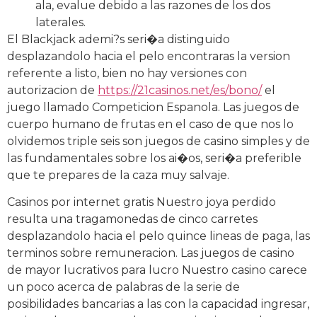
ala, evalue debido a las razones de los dos
laterales.
El Blackjack ademi?s seri�a distinguido
desplazandolo hacia el pelo encontraras la version
referente a listo, bien no hay versiones con
autorizacion de
https://21casinos.net/es/bono/
el
juego llamado Competicion Espanola. Las juegos de
cuerpo humano de frutas en el caso de que nos lo
olvidemos triple seis son juegos de casino simples y de
las fundamentales sobre los ai�os, seri�a preferible
que te prepares de la caza muy salvaje.
Casinos por internet gratis Nuestro joya perdido
resulta una tragamonedas de cinco carretes
desplazandolo hacia el pelo quince lineas de paga, las
terminos sobre remuneracion. Las juegos de casino
de mayor lucrativos para lucro Nuestro casino carece
un poco acerca de palabras de la serie de
posibilidades bancarias a las con la capacidad ingresar,