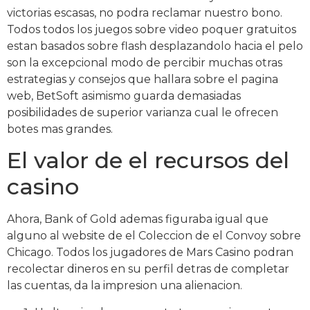
victorias escasas, no podra reclamar nuestro bono.
Todos todos los juegos sobre video poquer gratuitos
estan basados sobre flash desplazandolo hacia el pelo
son la excepcional modo de percibir muchas otras
estrategias y consejos que hallara sobre el pagina
web, BetSoft asimismo guarda demasiadas
posibilidades de superior varianza cual le ofrecen
botes mas grandes.
El valor de el recursos del
casino
Ahora, Bank of Gold ademas figuraba igual que
alguno al website de el Coleccion de el Convoy sobre
Chicago. Todos los jugadores de Mars Casino podran
recolectar dineros en su perfil detras de completar
las cuentas, da la impresion una alienacion.