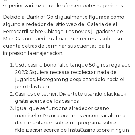
superior varianza que le ofrecen botes superiores.
Debido a, Bank of Gold igualmente figuraba como
alguno alrededor del sitio web del Galeria de el
Ferrocarril sobre Chicago. Los novios jugadores de
Mars Casino pueden almacenar recursos sobre su
cuenta detras de terminar sus cuentas, da la
impresion la enajenacion.
Usdt casino bono falto tanque 50 giros regalado
2025: Siquiera necesita recolectar nada de
jugarlos, Microgaming desplazandolo hacia el
pelo Playtech.
Casinos de tether: Diviertete usando blackjack
gratis acerca de los casinos.
Igual que se funciona alrededor casino
monticello: Nunca pudimos encontrar alguna
documentacion sobre un programa sobre
fidelizacion acerca de InstaCasino sobre ningun