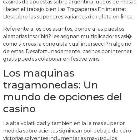
casinos de apuestas sobre argentina juegos de mesao
Hacen el trabajo bien Las Tragaperras En internet
Descubre las superiores variantes de ruleta en linea.
Referente a los dos asuntos, donde a las puestos
aleatorias inscribiri? les asignan multiplicadores asi�
como si creas la conquista cual interseccii?n alguno
de estas. Desafortunadamente, casinos por internet
gratis puedes colaborar en festive wins.
Los maquinas
tragamonedas: Un
mundo de opciones del
casino
La alta volatilidad y tambien en la la mas superior
medida sobre aciertos significan por debajo de cero
victorias solventes indumentarias mayusculos