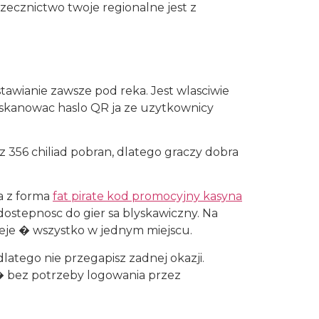
orzecznictwo twoje regionalne jest z
tawianie zawsze pod reka. Jest wlasciwie
zeskanowac haslo QR ja ze uzytkownicy
 356 chiliad pobran, dlatego graczy dobra
a z forma
fat pirate kod promocyjny kasyna
dostepnosc do gier sa blyskawiczny. Na
ieje � wszystko w jednym miejscu.
atego nie przegapisz zadnej okazji.
 � bez potrzeby logowania przez