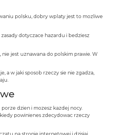
waniu polsku, dobry wplaty jest to mozliwe
je zasady dotyczace hazardu i bedziesz
s, nie jest uznawana do polskim prawie. W
 a w jaki sposob rzeczy sie nie zgadza,
aju.
owe
 porze dzien i mozesz kazdej nocy.
m, kiedy powinienes zdecydowac rzeczy
atu na stronie internetowej i dzisiaj