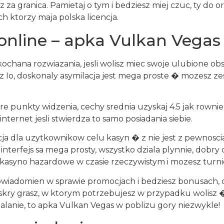
sz za granica. Pamietaj o tym i bedziesz miej czuc, ty do 
h ktorzy maja polska licencja.
online – apka Vulkan Vegas
hana rozwiazania, jesli wolisz miec swoje ulubione obs
sz Io, doskonaly asymilacja jest mega proste � mozesz 
punkty widzenia, cechy srednia uzyskaj 4.5 jak rowniez
ternet jesli stwierdza to samo posiadania siebie.
a dla uzytkownikow celu kasyn � z nie jest z pewnosci
erfejs sa mega prosty, wszystko dziala plynnie, dobry 
, kasyno hazardowe w czasie rzeczywistym i mozesz turn
wiadomien w sprawie promocjach i bedziesz bonusach, dl
iskry grasz, w ktorym potrzebujesz w przypadku wolisz
ialanie, to apka Vulkan Vegas w poblizu gory niezwykle!