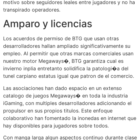
motivo sobre seguidores leales entre jugadores y no ha
transpirado operadores.
Amparo y licencias
Los acuerdos de permiso de BTG que usan otras
desarrolladores hallan ampliado significativamente su
empleo. Al permitir que otras marcas comerciales usan
nuestro motor Megaways�, BTG garantiza cual es
invierno inplia entretanto solidifica la patologi�a del
tunel carpiano estatus igual que patron de el comercio.
Las asociaciones han dado espacio en un extenso
catalogo de juegos Megaways� en toda la industria
iGaming, con multiples desarrolladores adicionando el
propulsor en sus propios titulos. Este enfoque
colaborativo han fomentado la inonedas en internet que
hay disponibles para jugadores sobre todos.
Con manga larga algun aspectos continuo durante clase