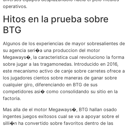
operativos.
Hitos en la prueba sobre
BTG
Algunos de los experiencias de mayor sobresalientes de
su agencia seri�a una produccion del motor
Megaways�, la caracteristica cual revoluciono la forma
sobre jugar a las tragamonedas. Introducido en 2016,
este mecanismo activo de canje sobre carretes ofrece a
los jugadores cientos sobre maneras de ganar sobre
cualquier giro, diferenciando en BTG de sus
competidores asi� como consolidando su sitio en la
factoria.
Mas alla de el motor Megaways�, BTG hallan osado
ingentes juegos exitosos cual se va a apoyar sobre el
silli�n ha convertido sobre favoritos dentro de las