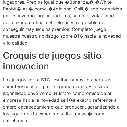
jugadores. Precios igual que �Bonanza,� �White
Rabbit� asi� como �Adicional Chilli� son conocidos
por es invierno jugabilidad sola, superior volatilidad
desplazandolo hacia el pelo nuestro posible de
conseguir mayusculos premios. Completo juego
muestra nuestro noviazgo sobre BTG hacia la novedad
y la calidad.
Croquis de juegos sitio
innovacion
Los juegos sobre BTG resultan famosillos para sus
caracteristicas originales, graficos maravillosas y
jugabilidad envolvente. Nuestro compromiso de el
empresa hacia la novedad seri�a exacto referente a
entero encabezamiento que producen, garantizando a
los jugadores la experiencia distinta asi� como
entretenida.