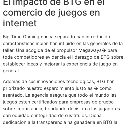
El impacto de BTG en el
comercio de juegos en
internet
Big Time Gaming nunca separado han introducido
caracteristicas inbien han influido en las generales de la
taller. Una acogida de el propulsor Megaways� para
toda competidores evidencia el liderazgo de BTG sobre
establecer ideas y mejorar la experiencia de juego en
general.
Ademas de sus innovaciones tecnologicas, BTG han
priorizado nuestro esparcimiento justo asi� como
asentado. La agencia asegura que todo el mundo las
juegos esten certificados para empresas de prueba
sobre importancia, brindando decision a las jugadores
con equidad e integridad de sus titulos. Dicha
dedicacion a la transparencia ha ganaderia en BTG la