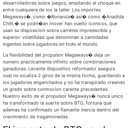
desarrolladores sobre juegos, ampliando el choque en
entre cualquiera de los la taller. Los importes
Megaways�, como �Bonanza� asi� como �Anadida
Chilli,� se podri�an mover han vuelto iconicos, que
usan su disposicion sobre carretes impredecible y
superior volatilidad que denominan a cantidades
ingentes sobre jugadores en todo el mundo.
La flexibilidad del propulsor Megaways� deja un
numero practicamente infinito sobre combinaciones
ganadoras. Levante dispositivo reformador asegura
cual no localiza 2 giros de la misma forma, guardando a
los jugadores enganchados y no ha transpirado creando
un grado sobre conmocion carente precedentes.
Nuestro exito de el propulsor Megaways� nunca unico
ha transformado la suerte sobre BTG, fortuna que
ademas ha confirmado un flamante inercia dentro del
crecimiento de tragamonedas.