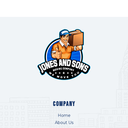
COMPANY
Home
About Us