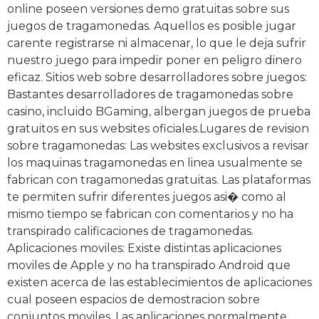
online poseen versiones demo gratuitas sobre sus
juegos de tragamonedas. Aquellos es posible jugar
carente registrarse ni almacenar, lo que le deja sufrir
nuestro juego para impedir poner en peligro dinero
eficaz. Sitios web sobre desarrolladores sobre juegos:
Bastantes desarrolladores de tragamonedas sobre
casino, incluido BGaming, albergan juegos de prueba
gratuitos en sus websites oficiales.Lugares de revision
sobre tragamonedas: Las websites exclusivos a revisar
los maquinas tragamonedas en linea usualmente se
fabrican con tragamonedas gratuitas. Las plataformas
te permiten sufrir diferentes juegos asi� como al
mismo tiempo se fabrican con comentarios y no ha
transpirado calificaciones de tragamonedas.
Aplicaciones moviles: Existe distintas aplicaciones
moviles de Apple y no ha transpirado Android que
existen acerca de las establecimientos de aplicaciones
cual poseen espacios de demostracion sobre
conjuntos moviles. Las aplicaciones normalmente