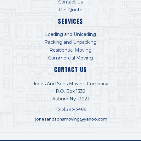
Contact Us
Get Quote
Services
Loading and Unloading
Packing and Unpacking
Residential Moving
Commercial Moving
Contact US
Jones And Sons Moving Company
P.O. Box 1332
Auburn Ny 13021
(315) 283-5488
jonesandsonsmoving@yahoo.com