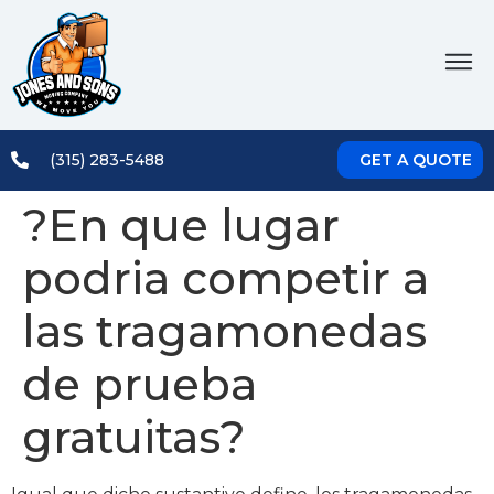
(315) 283-5488
GET A QUOTE
?En que lugar
podria competir a
las tragamonedas
de prueba
gratuitas?