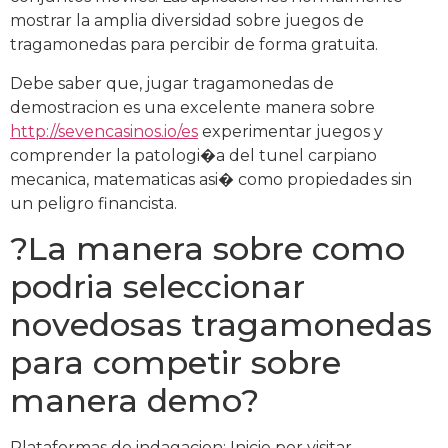
mostrar la amplia diversidad sobre juegos de
tragamonedas para percibir de forma gratuita.
Debe saber que, jugar tragamonedas de
demostracion es una excelente manera sobre
http://sevencasinos.io/es
experimentar juegos y
comprender la patologi�a del tunel carpiano
mecanica, matematicas asi� como propiedades sin
un peligro financista.
?La manera sobre como
podria seleccionar
novedosas tragamonedas
para competir sobre
manera demo?
Plataformas de indagacion: Inicie por visitar