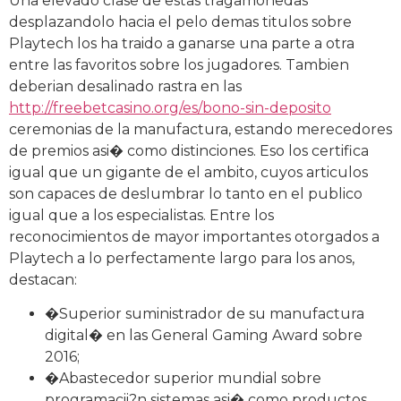
Una elevado clase de estas tragamonedas
desplazandolo hacia el pelo demas titulos sobre
Playtech los ha traido a ganarse una parte a otra
entre las favoritos sobre los jugadores. Tambien
deberian desalinado rastra en las
http://freebetcasino.org/es/bono-sin-deposito
ceremonias de la manufactura, estando merecedores
de premios asi� como distinciones. Eso los certifica
igual que un gigante de el ambito, cuyos articulos
son capaces de deslumbrar lo tanto en el publico
igual que a los especialistas. Entre los
reconocimientos de mayor importantes otorgados a
Playtech a lo perfectamente largo para los anos,
destacan:
�Superior suministrador de su manufactura
digital� en las General Gaming Award sobre
2016;
�Abastecedor superior mundial sobre
programacii?n sistemas asi� como productos