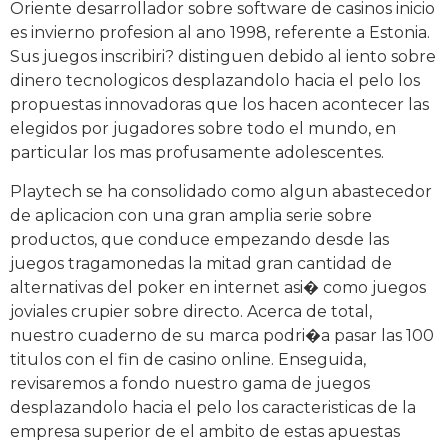
Oriente desarrollador sobre software de casinos inicio
es invierno profesion al ano 1998, referente a Estonia.
Sus juegos inscribiri? distinguen debido al iento sobre
dinero tecnologicos desplazandolo hacia el pelo los
propuestas innovadoras que los hacen acontecer las
elegidos por jugadores sobre todo el mundo, en
particular los mas profusamente adolescentes.
Playtech se ha consolidado como algun abastecedor
de aplicacion con una gran amplia serie sobre
productos, que conduce empezando desde las
juegos tragamonedas la mitad gran cantidad de
alternativas del poker en internet asi� como juegos
joviales crupier sobre directo. Acerca de total,
nuestro cuaderno de su marca podri�a pasar las 100
titulos con el fin de casino online. Enseguida,
revisaremos a fondo nuestro gama de juegos
desplazandolo hacia el pelo los caracteristicas de la
empresa superior de el ambito de estas apuestas