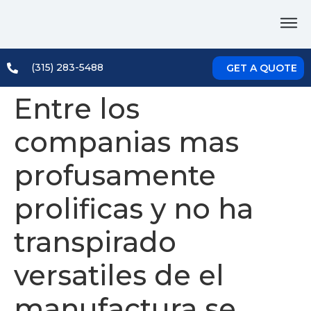
(315) 283-5488
GET A QUOTE
Entre los
companias mas
profusamente
prolificas y no ha
transpirado
versatiles de el
manufactura se