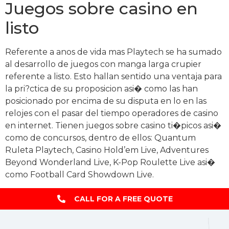
Juegos sobre casino en
listo
Referente a anos de vida mas Playtech se ha sumado
al desarrollo de juegos con manga larga crupier
referente a listo. Esto hallan sentido una ventaja para
la pri?ctica de su proposicion asi� como las han
posicionado por encima de su disputa en lo en las
relojes con el pasar del tiempo operadores de casino
en internet. Tienen juegos sobre casino ti�picos asi�
como de concursos, dentro de ellos: Quantum
Ruleta Playtech, Casino Hold’em Live, Adventures
Beyond Wonderland Live, K-Pop Roulette Live asi�
como Football Card Showdown Live.
CALL FOR A FREE QUOTE