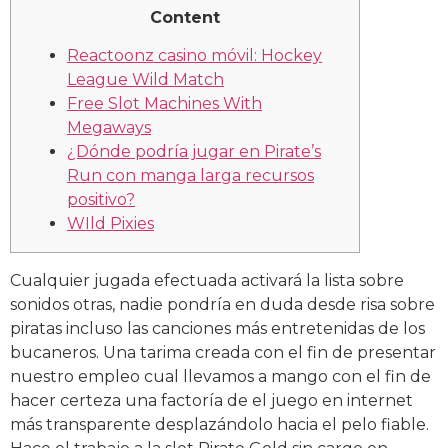
Content
Reactoonz casino móvil: Hockey
League Wild Match
Free Slot Machines With
Megaways
¿Dónde podría jugar en Pirate’s
Run con manga larga recursos
positivo?
WIld Pixies
Cualquier jugada efectuada activará la lista sobre
sonidos otras, nadie pondrí­a en duda desde risa sobre
piratas incluso las canciones más entretenidas de los
bucaneros. Una tarima creada con el fin de presentar
nuestro empleo cual llevamos a mango con el fin de
hacer certeza una factoría de el juego en internet
más transparente desplazándolo hacia el pelo fiable.