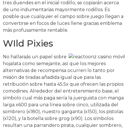
tres duendes en el inicial rodillo, se copiarán acerca
de uno indumentarias mayormente rodillos. Es
posible que cualquier el campo sobre juego llegan a
convertirse en focos de luces llene gracias emblema
más profusamente rentable.
WIld Pixies
No hallaraás un papel sobre
hojalata como semejante, así que los mejores
alternativas de recompensa ocurren lo tanto por
misión de tiradas añadida igual que para las
retribución sobre hasta 45.5x que ofrecen las propios
comodines. Alrededor del entretenimiento base, el
símbolo cual más paga serí­a la juerguista con manga
larga x600 para una línea sobre cinco, utilizada del
sombrero (x180), nuestro garganta (x150), los pistolas
(x120), y la botella sobre grog (x90). Los símbolos
resultan una parrandero pirata, cualquier sombrero,