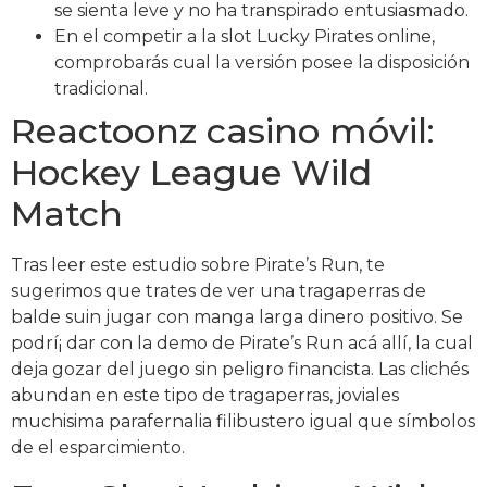
se sienta leve y no ha transpirado entusiasmado.
En el competir a la slot Lucky Pirates online,
comprobarás cual la versión posee la disposición
tradicional.
Reactoonz casino móvil:
Hockey League Wild
Match
Tras leer este estudio sobre Pirate’s Run, te
sugerimos que trates de ver una tragaperras de
balde suin jugar con manga larga dinero positivo. Se
podrí¡ dar con la demo de Pirate’s Run acá allí, la cual
deja gozar del juego sin peligro financista. Las clichés
abundan en este tipo de tragaperras, joviales
muchisima parafernalia filibustero igual que símbolos
de el esparcimiento.