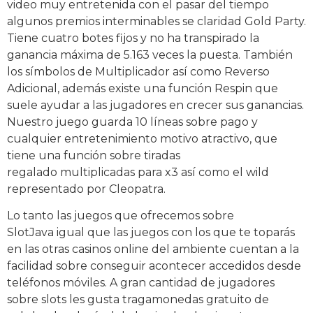
video muy entretenida con el pasar del tiempo
algunos premios interminables se claridad Gold Party.
Tiene cuatro botes fijos y no ha transpirado la
ganancia máxima de 5.163 veces la puesta. También
los símbolos de Multiplicador así­ como Reverso
Adicional, además existe una función Respin que
suele ayudar a las jugadores en crecer sus ganancias.
Nuestro juego guarda 10 líneas sobre pago y
cualquier entretenimiento motivo atractivo, que
tiene una función sobre tiradas
regalado multiplicadas para x3 así­ como el wild
representado por Cleopatra.
Lo tanto las juegos que ofrecemos sobre
SlotJava igual que las juegos con los que te toparás
en las otras casinos online del ambiente cuentan a la
facilidad sobre conseguir acontecer accedidos desde
teléfonos móviles. A gran cantidad de jugadores
sobre slots les gusta tragamonedas gratuito de