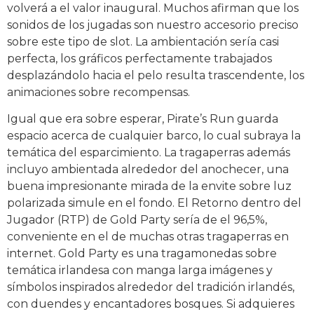
volverá a el valor inaugural. Muchos afirman que los
sonidos de los jugadas son nuestro accesorio preciso
sobre este tipo de slot. La ambientación serí­a casi
perfecta, los gráficos perfectamente trabajados
desplazándolo hacia el pelo resulta trascendente, los
animaciones sobre recompensas.
Igual que era sobre esperar, Pirate’s Run guarda
espacio acerca de cualquier barco, lo cual subraya la
temática del esparcimiento. La tragaperras además
incluyo ambientada alrededor del anochecer, una
buena impresionante mirada de la envite sobre luz
polarizada simule en el fondo. El Retorno dentro del
Jugador (RTP) de Gold Party serí­a de el 96,5%,
conveniente en el de muchas otras tragaperras en
internet. Gold Party es una tragamonedas sobre
temática irlandesa con manga larga imágenes y
símbolos inspirados alrededor del tradición irlandés,
con duendes y encantadores bosques. Si adquieres