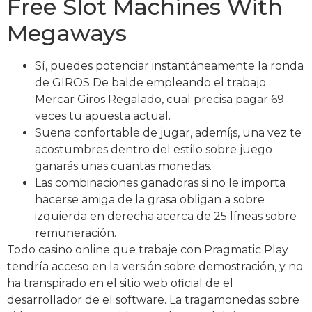
Free Slot Machines With
Megaways
Sí, puedes potenciar instantáneamente la ronda
de GIROS De balde empleando el trabajo
Mercar Giros Regalado, cual precisa pagar 69
veces tu apuesta actual.
Suena confortable de jugar, ademí¡s, una vez te
acostumbres dentro del estilo sobre juego
ganarás unas cuantas monedas.
Las combinaciones ganadoras si no le importa
hacerse amiga de la grasa obligan a sobre
izquierda en derecha acerca de 25 líneas sobre
remuneración.
Todo casino online que trabaje con Pragmatic Play
tendría acceso en la versión sobre demostración, y no
ha transpirado en el sitio web oficial de el
desarrollador de el software. La tragamonedas sobre