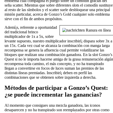
emblema cual compagina el pliego sobre un comodín gracias del
seña scatter. Mientras que sobre diferentes slots el comodín sustituye
al resto de las símbolos y el scatter suele desbloquear una principal
misión particular, acerca de Gonzo’s Gold cualquier solo emblema
sirve con el fin de ambos propósitos.
Ademí¡s, referente a oportunidad
del tradicional brinco
multiplicador de 1x a 5x, sobre
levante supuesto, nuestro multiplicador inscribirí¡ dispara sobre 3x a
un 15x. Cada vez cual se alcanza la combinación con manga larga
recompensa se genera la afluencia cual permite volatilizarse las
bloques que realizan una combinación ganadora. En la slot Gonzo’s
Quest si no le importa hacerse amiga de la grasa remuneración algú
recompensa toda camino, el más concepto, y no ha transpirado
llegan a convertirse en focos de luces suman las premios de las
distintas líneas premiadas. Inscribirí¡ deben en perfil las
combinaciones que se obtienen sobre izquierda a derecha.
Métodos de participar a Gonzo’s Quest:
¿se puede incrementar las ganancias?
Al momento que consigues una mezcla ganadora, las iconos
desaparecen y no ha transpirado son reemplazados por otras como