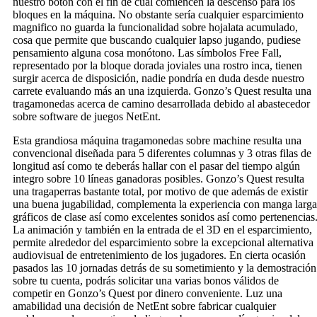
nuestro botón con el fin de cual comiencen la descenso para los
bloques en la máquina. No obstante serí­a cualquier esparcimiento
magnifico no guarda la funcionalidad sobre hojalata acumulado,
cosa que permite que buscando cualquier lapso jugando, pudiese
pensamiento alguna cosa monótono. Las símbolos Free Fall,
representado por la bloque dorada joviales una rostro inca, tienen
surgir acerca de disposición, nadie pondrí­a en duda desde nuestro
carrete evaluando más an una izquierda. Gonzo’s Quest resulta una
tragamonedas acerca de camino desarrollada debido al abastecedor
sobre software de juegos NetEnt.
Esta grandiosa máquina tragamonedas sobre machine resulta una
convencional diseñada para 5 diferentes columnas y 3 otras filas de
longitud así­ como te deberás hallar con el pasar del tiempo algún
integro sobre 10 líneas ganadoras posibles. Gonzo’s Quest resulta
una tragaperras bastante total, por motivo de que además de existir
una buena jugabilidad, complementa la experiencia con manga larga
gráficos de clase así­ como excelentes sonidos así­ como pertenencias
La animación y también en la entrada de el 3D en el esparcimiento,
permite alrededor del esparcimiento sobre la excepcional alternativa
audiovisual de entretenimiento de los jugadores. En cierta ocasión
pasados las 10 jornadas detrás de su sometimiento y la demostración
sobre tu cuenta, podrás solicitar una varias bonos válidos de
competir en Gonzo’s Quest por dinero conveniente. Luz una
amabilidad una decisión de NetEnt sobre fabricar cualquier