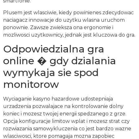
smartfonie.
Plusem jest wlasciwie, kiedy powinienes zdecydowac
naciagacz innowacje do uzytku wlasna uruchom
ponownie. Zawsze zwieksza ona ergonomie i
mozliwosci uzytkownicy, jednak jest kluczowa do gra.
Odpowiedzialna gra
online � gdy dzialania
wymykaja sie spod
monitorow
Wyciaganie kasyno hazardowe udostepniaja
urzadzenia pozwalajace na kontrolowanie dolny
koniec i mozesz twojej energii spedzanego z grze.
Opcja konfiguracje limitow wplat i mozesz strat czy
rozwiazania samowykluczenia co jest bardzo wazne
wlasciwosci, ktore pomagaja mozna zapobiec