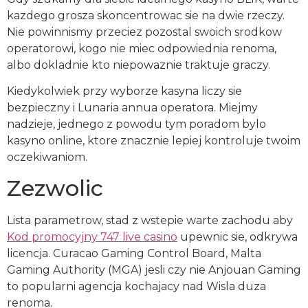
kazdego grosza skoncentrowac sie na dwie rzeczy.
Nie powinnismy przeciez pozostal swoich srodkow
operatorowi, kogo nie miec odpowiednia renoma,
albo dokladnie kto niepowaznie traktuje graczy.
Kiedykolwiek przy wyborze kasyna liczy sie
bezpieczny i Lunaria annua operatora. Miejmy
nadzieje, jednego z powodu tym poradom bylo
kasyno online, ktore znacznie lepiej kontroluje twoim
oczekiwaniom.
Zezwolic
Lista parametrow, stad z wstepie warte zachodu aby
Kod promocyjny 747 live casino
upewnic sie, odkrywa
licencja. Curacao Gaming Control Board, Malta
Gaming Authority (MGA) jesli czy nie Anjouan Gaming
to popularni agencja kochajacy nad Wisla duza
renoma.