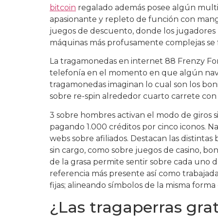
bitcoin
regalado además posee algún multip
apasionante y repleto de función con mang
juegos de descuento, donde los jugadores p
máquinas más profusamente complejas se f
La tragamonedas en internet 88 Frenzy Fort
telefonía en el momento en que algún nave
tragamonedas imaginan lo cual son los boni
sobre re-spin alrededor cuarto carrete con 
3 sobre hombres activan el modo de giros s
pagando 1.000 créditos por cinco iconos. 
webs sobre afiliados. Destacan las distintas
sin cargo, como sobre juegos de casino, bon
de la grasa permite sentir sobre cada uno d
referencia más presente así­ como trabajad
fijas; alineando símbolos de la misma forma 
¿Las tragaperras gra