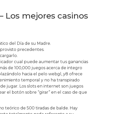
 – Los mejores casinos
tico del Día de su Madre.
provisto precedentes.
cargarlo.
tiplicador cual puede aumentar tus ganancias
 más de 100,000 juegos acerca de integro
azándolo hacia el pelo webgl, y8 ofrece
tenimiento temporal y no ha transpirado
de jugar. Los slots en internet son juegos
r el botón sobre “girar” en el caso de que
mo teórico de 500 tiradas de balde. Hay