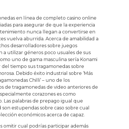
nedas en línea de completo casino online
riadas para asegurar de que la experiencia
tenimiento nunca llegan a convertirse en
ces vuelva aburrida. Acerca de amabilidad a
chos desarrolladores sobre juegos
a utilizar géneros poco usuales de sus
í­ como uno de gama masculina serí­a Konami
r del tiempo sus tragamonedas sobre
orosa. Debido éxito industrial sobre ‘Más
gamonedas Chilli’ – uno de los
s de tragamonedas de video anteriores de
 Especialmente corazones es como
. Las palabras de prepago igual que
 son estupendas sobre caso sobre cual
olección económicos acerca de capaz.
omitir cual podrías participar además