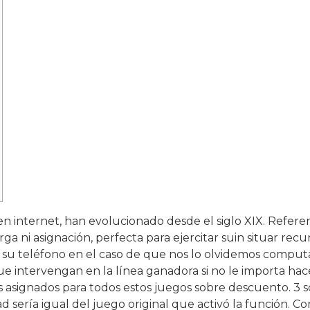
s en internet, han evolucionado desde el siglo XIX. Refe
rga ni asignación, perfecta para ejercitar suin situar re
su teléfono en el caso de que nos lo olvidemos comput
ue intervengan en la línea ganadora si no le importa hac
s asignados para todos estos juegos sobre descuento. 3 s
ad serí­a igual del juego original que activó la función