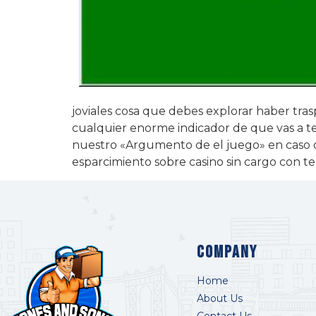
joviales cosa que debes explorar haber tr
cualquier enorme indicador de que vas a ten
nuestro «Argumento de el juego» en caso d
esparcimiento sobre casino sin cargo con t
COMPANY
Home
About Us
Contact Us