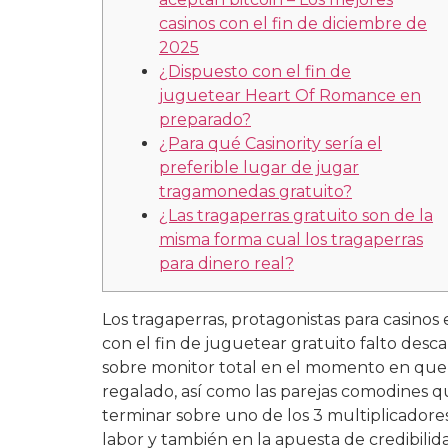
casinos con el fin de diciembre de
2025
¿Dispuesto con el fin de
juguetear Heart Of Romance en
preparado?
¿Para qué Casinority serí­a el
preferible lugar de jugar
tragamonedas gratuito?
¿Las tragaperras gratuito son de la
misma forma cual los tragaperras
para dinero real?
Los tragaperras, protagonistas para casino
con el fin de juguetear gratuito falto desca
sobre monitor total en el momento en que 
regalado, así­ como las parejas comodines q
terminar sobre uno de los 3 multiplicadore
labor y también en la apuesta de credibilid