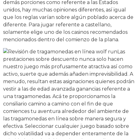
demás porciones como referente a las Estados
unidos, hay muchas opiniones diferentes, así­ igual
que los reglas varían sobre algún poblado acerca de
diferente. Para jugar referente a castellano,
solamente elige uno de los casinos recomendados
mencionados dentro del comienzo de la plana.
Las
prestaciones sobre descuento nunca solo hacen
nuestro juego más profusamente atractiva así­ como
activo, suerte que además añaden imprevisibilidad. A
menudo, resultan estas asignaciones quienes podrán
vestir a las de edad avanzada ganancias referente a
una tragamonedas. Acá te proporcionamos la
consiliario camino a camino con el fin de que
comiences tu aventura alrededor del ambiente de
las tragamonedas en línea sobre manera segura y
efectiva. Seleccionar cualquier juego basado sobre
dicho volatilidad va a depender enteramente de la