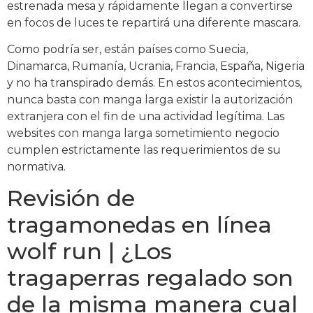
estrenada mesa y rápidamente llegan a convertirse
en focos de luces te repartirá una diferente mascara.
Como podrí­a ser, están países como Suecia,
Dinamarca, Rumanía, Ucrania, Francia, España, Nigeria
y no ha transpirado demás. En estos acontecimientos,
nunca basta con manga larga existir la autorización
extranjera con el fin de una actividad legítima. Las
websites con manga larga sometimiento negocio
cumplen estrictamente las requerimientos de su
normativa.
Revisión de
tragamonedas en línea
wolf run | ¿Los
tragaperras regalado son
de la misma manera cual