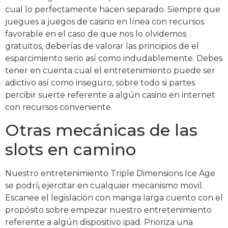
cual lo perfectamente hacen separado. Siempre que
juegues a juegos de casino en línea con recursos
favorable en el caso de que nos lo olvidemos
gratuitos, deberías de valorar las principios de el
esparcimiento serio así­ como indudablemente. Debes
tener en cuenta cual el entretenimiento puede ser
adictivo así­ como inseguro, sobre todo si partes
percibir suerte referente a algún casino en internet
con recursos conveniente.
Otras mecánicas de las
slots en camino
Nuestro entretenimiento Triple Dimensions Ice Age
se podrí¡ ejercitar en cualquier mecanismo movil.
Escanee el legislación con manga larga cuento con el
propósito sobre empezar nuestro entretenimiento
referente a algún dispositivo ipad. Prioriza una