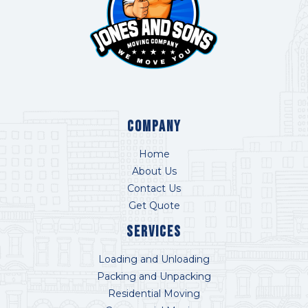
COMPANY
Home
About Us
Contact Us
Get Quote
Services
Loading and Unloading
Packing and Unpacking
Residential Moving