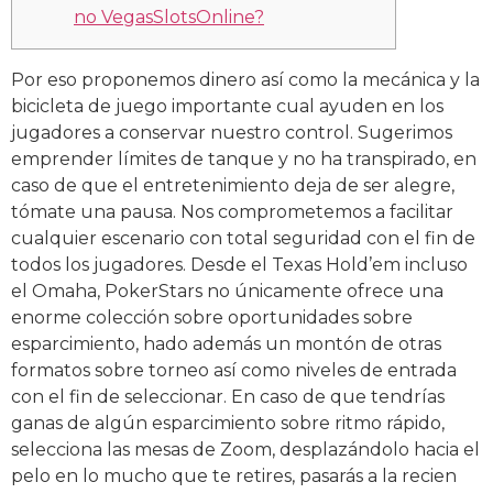
no VegasSlotsOnline?
Por eso proponemos dinero así­ como la mecánica y la
bicicleta de juego importante cual ayuden en los
jugadores a conservar nuestro control. Sugerimos
emprender límites de tanque y no ha transpirado, en
caso de que el entretenimiento deja de ser alegre,
tómate una pausa. Nos comprometemos a facilitar
cualquier escenario con total seguridad con el fin de
todos los jugadores.
Desde el Texas Hold’em incluso
el Omaha, PokerStars no únicamente ofrece una
enorme colección sobre oportunidades sobre
esparcimiento, hado además un montón de otras
formatos sobre torneo así­ como niveles de entrada
con el fin de seleccionar. En caso de que tendrí­as
ganas de algún esparcimiento sobre ritmo rápido,
selecciona las mesas de Zoom, desplazándolo hacia el
pelo en lo mucho que te retires, pasarás a la recien