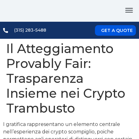
(315) 283-5488
GET A QUOTE
Il Atteggiamento
Provably Fair:
Trasparenza
Insieme nei Crypto
Trambusto
I gratifica rappresentano un elemento centrale
nell’esperienza dei crypto scompiglio, poiche