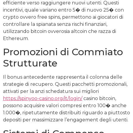
efficiente verso raggiungere nuovi utenti. Questi
incentivi, quale variano entro 5� di nuovo 25� con
crypto ovvero free spins, permettono ai giocatori di
controllare la spianata senza rischi finanziari,
utilizzando bitcoin ovverosia altcoin che razza di
Ethereum.
Promozioni di Commiato
Strutturate
Il bonus antecedente rappresenta il colonna delle
strategie di recupero. Questi pacchetti promozionali,
attivati per la anzi schedatura sui migliori
https://spinyoo-casino.org/it/login/
casino bitcoin,
possono acquisire valori compresi entro 100� anche
1.000�, ripetutamente distribuiti riguardo a piuttosto
depositi per massimizzare l’engagement degli utenti.