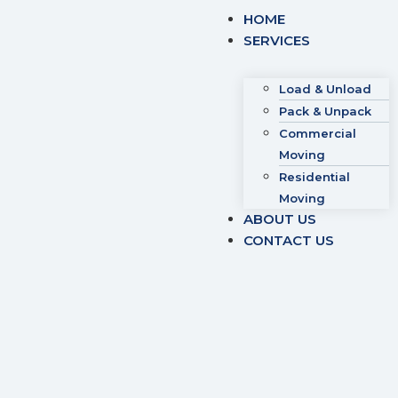
HOME
SERVICES
Load & Unload
Pack & Unpack
Commercial
Moving
Residential
Moving
ABOUT US
CONTACT US