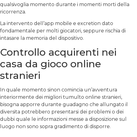
qualsivoglia momento durante i momenti morti della
ricorrenza.
La intervento dell’app mobile e excretion dato
fondamentale per molti giocatori, seppure rischia di
intasare la memoria del dispositivo.
Controllo acquirenti nei
casa da gioco online
stranieri
In quale momento sinon comincia un’avventura
interiormente dei migliori tumulto online stranieri,
bisogna apporre durante guadagno che allungato il
diversita potrebbero presentarsi dei problemi o dei
dubbi quale le informazioni messe a disposizione sul
luogo non sono sopra gradimento di disporre.