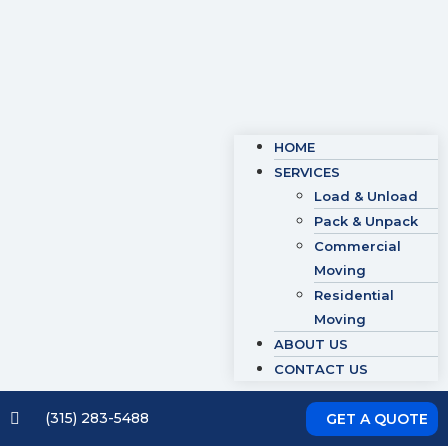
HOME
SERVICES
Load & Unload
Pack & Unpack
Commercial
Moving
Residential
Moving
ABOUT US
CONTACT US
(315) 283-5488
GET A QUOTE