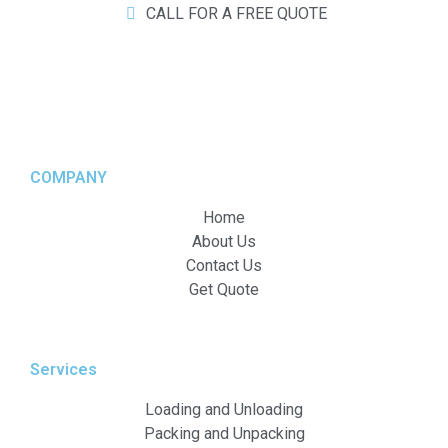
CALL FOR A FREE QUOTE
COMPANY
Home
About Us
Contact Us
Get Quote
Services
Loading and Unloading
Packing and Unpacking