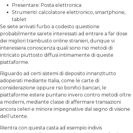
Presentare: Posta elettronica
Strumenti: calcolatore elettronico, smartphone,
tablet
Se siete arrivati furbo a codesto questione
probabilmente sarete interessati ad entrare a far dose
dei migliori trambusto online stranieri, dunque vi
interessera conoscenza quali sono rso metodi di
intricato piuttosto diffusi intimamente di queste
piattaforme.
Riguardo ad certi sistemi di deposito innanzitutto
adoperati mediante Italia, come le carte di
considerazione oppure rso bonifici bancari, le
piattaforme estere puntano invero contro metodi oltre
a moderni, mediante classe di affermare transazioni
ancora celeri e minore impegnative dal segno di visione
dell’utente.
Rientra con questa casta ad esempio indivis