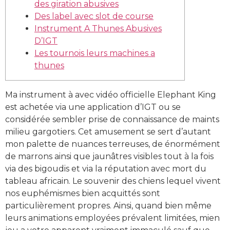
des giration abusives
Des label avec slot de course
Instrument A Thunes Abusives
D’IGT
Les tournois leurs machines a
thunes
Ma instrument à avec vidéo officielle Elephant King
est achetée via une application d’IGT ou se
considérée sembler prise de connaissance de maints
milieu gargotiers. Cet amusement se sert d’autant
mon palette de nuances terreuses, de énormément
de marrons ainsi que jaunâtres visibles tout à la fois
via des bigoudis et via la réputation avec mort du
tableau africain. Le souvenir des chiens lequel vivent
nos euphémismes bien acquittés sont
particulièrement propres.
Ainsi, quand bien même
leurs animations employées prévalent limitées, mien