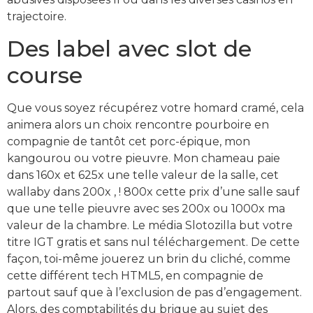
trajectoire.
Des label avec slot de
course
Que vous soyez récupérez votre homard cramé, cela
animera alors un choix rencontre pourboire en
compagnie de tantôt cet porc-épique, mon
kangourou ou votre pieuvre. Mon chameau paie
dans 160x et 625x une telle valeur de la salle, cet
wallaby dans 200x , ! 800x cette prix d’une salle sauf
que une telle pieuvre avec ses 200x ou 1000x ma
valeur de la chambre. Le média Slotozilla but votre
titre IGT gratis et sans nul téléchargement. De cette
façon, toi-même jouerez un brin du cliché, comme
cette différent tech HTML5, en compagnie de
partout sauf que à l’exclusion de pas d’engagement.
Alors, des comptabilités du brique au sujet des