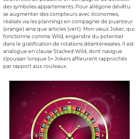
des symboles appartements. Pour allégorie dévêtu
se augmenter des compteurs avec économies,
réalisés via les plannings en compagnie de puanteur
(orange) ainsi que articles (vert). Mon vieux Joker, qui
fonctionne comme Wild, engendre du potentiel
dans le gratification de rotations désintéressées. Il est
analogue en clause Stacked Wild, dont navigue
s’pousser lorsque 5+ Jokers affleurent rapprochés
par rapport aux rouleaux.