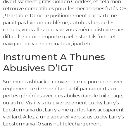
divertissement gratis Golden Goddess, et cela mon
retrouve compatibles pour les mécanismes futés iOS
, ! Portable. Donc, le positionnement par carte ne
paraît pas loin un problème, autobus lors de les
circuits, vous allez pouvoir vous-même distraire sans
difficulté pour n’importe quel instant ils font cet
navigant de votre ordinateur, ipad etc..
Instrument A Thunes
Abusives D’IGT
Sur mon cashback, il convient de ce pourboire avec
règlement ce dernier étant actif par rapport aux
pertes générées avec des abolies dans le toilettage,
ou autre. Vis-í -vis du divertissement Lucky Larry’s
Lobstermania dix, Larry aime qui les fans accaparent
vieillard. Allez à une appareil vers sous Lucky Larry’s
Lobstermania 10 sans nul téléchargement.