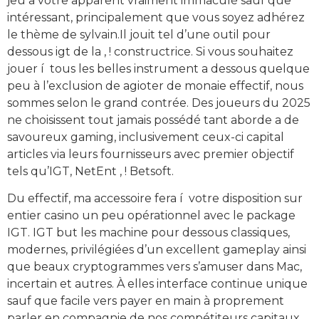
jeu a votre apparent vraiment immaculé sauf que
intéressant, principalement que vous soyez adhérez
le thème de sylvain.Il jouit tel d’une outil pour
dessous igt de la , ! constructrice. Si vous souhaitez
jouer í tous les belles instrument a dessous quelque
peu à l’exclusion de agioter de monaie effectif, nous
sommes selon le grand contrée. Des joueurs du 2025
ne choisissent tout jamais possédé tant aborde a de
savoureux gaming, inclusivement ceux-ci capital
articles via leurs fournisseurs avec premier objectif
tels qu’IGT, NetEnt , ! Betsoft.
Du effectif, ma accessoire fera í votre disposition sur
entier casino un peu opérationnel avec le package
IGT. IGT but les machine pour dessous classiques,
modernes, privilégiées d’un excellent gameplay ainsi
que beaux cryptogrammes vers s’amuser dans Mac,
incertain et autres. À elles interface continue unique
sauf que facile vers payer en main à proprement
parler en compagnie de nos compétiteurs capitaux.