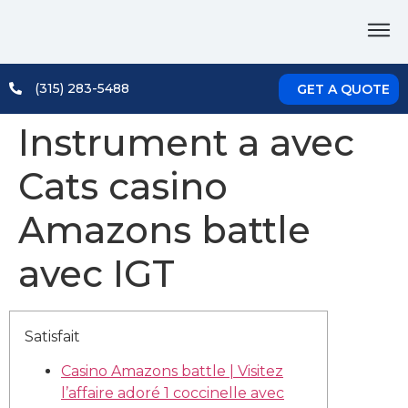
(315) 283-5488
GET A QUOTE
Instrument a avec
Cats casino
Amazons battle
avec IGT
Satisfait
Casino Amazons battle | Visitez
l’affaire adoré 1 coccinelle avec