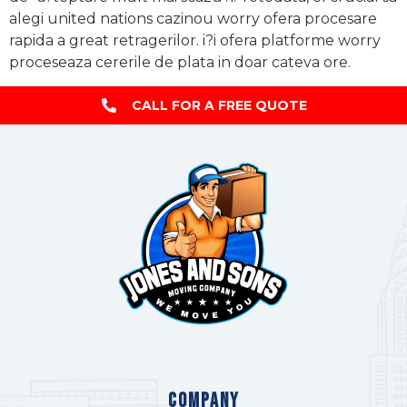
alegi united nations cazinou worry ofera procesare
rapida a great retragerilor. i?i ofera platforme worry
proceseaza cererile de plata in doar cateva ore.
CALL FOR A FREE QUOTE
COMPANY