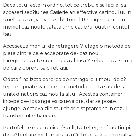
Daca totul este in ordine, tot ce trebuie sa faci el sa
accesezi sec?iunea Casierie an effective cazinoului. In
unele cazuri, vei vedea butonul Retragere chiar in
meniul cazinoului, atata timp cat e?ti logat in contul
tau.
Acceseaza meniul de retragere ?i alege o metoda de
plata dintre cele acceptate de- cazinou.
Inregistreaza-te cu metoda aleasa ?i selecteaza suma
pe care dore?ti sa o retragi.
Odata finalizata cererea de retragere, timpul de a?
teptare poate varia de la o metoda la alta sau de la
united nations cazinou la altul. Acestea container
incepe de- los angeles cateva ore, dar se poate
ajunge la cateva zile sau chiar o saptamana in cazul
transferurilor bancare.
Portofelele electronice (Skrill, Neteller, etc) au timpi
de- a?teptare mult mai scazu?i. Totodata, el crucial sa