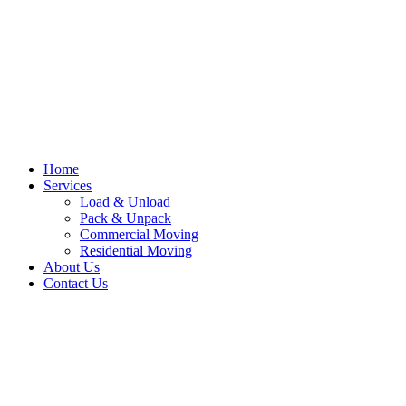
Home
Services
Load & Unload
Pack & Unpack
Commercial Moving
Residential Moving
About Us
Contact Us