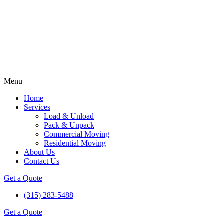
Menu
Home
Services
Load & Unload
Pack & Unpack
Commercial Moving
Residential Moving
About Us
Contact Us
Get a Quote
(315) 283-5488
Get a Quote