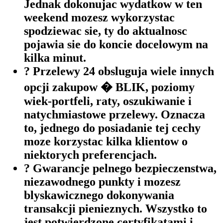
Jednak dokonujac wydatkow w ten
weekend mozesz wykorzystac
spodziewac sie, ty do aktualnosc
pojawia sie do koncie docelowym na
kilka minut.
? Przelewy 24 obsluguja wiele innych
opcji zakupow � BLIK, poziomy
wiek-portfeli, raty, oszukiwanie i
natychmiastowe przelewy. Oznacza
to, jednego do posiadanie tej cechy
moze korzystac kilka klientow o
niektorych preferencjach.
? Gwarancje pelnego bezpieczenstwa,
niezawodnego punkty i mozesz
blyskawicznego dokonywania
transakcji pienieznych. Wszystko to
jest potwierdzone certyfikatami i