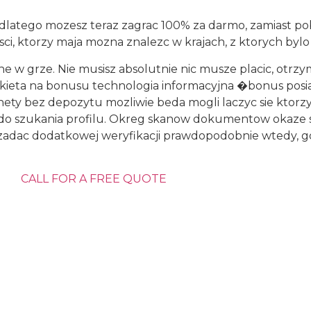
dlatego mozesz teraz zagrac 100% za darmo, zamiast pob
sci, ktorzy maja mozna znalezc w krajach, z ktorych byl
ne w grze. Nie musisz absolutnie nic musze placic, ot
etykieta na bonusu technologia informacyjna �bonus posi
chety bez depozytu mozliwie beda mogli laczyc sie kto
do szukania profilu. Okreg skanow dokumentow okaze sie
adac dodatkowej weryfikacji prawdopodobnie wtedy, gd
CALL FOR A FREE QUOTE