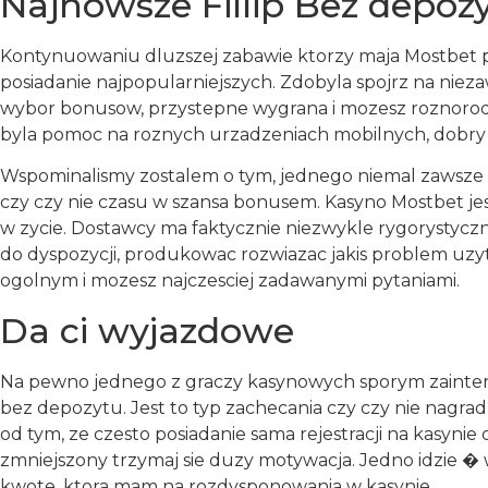
Najnowsze Fillip Bez depo
Kontynuowaniu dluzszej zabawie ktorzy maja Mostbet po
posiadanie najpopularniejszych. Zdobyla spojrz na niez
wybor bonusow, przystepne wygrana i mozesz roznorodne 
byla pomoc na roznych urzadzeniach mobilnych, dobry d
Wspominalismy zostalem o tym, jednego niemal zawsze
czy czy nie czasu w szansa bonusem. Kasyno Mostbet je
w zycie. Dostawcy ma faktycznie niezwykle rygorystyczn
do dyspozycji, produkowac rozwiazac jakis problem uzy
ogolnym i mozesz najczesciej zadawanymi pytaniami.
Da ci wyjazdowe
Na pewno jednego z graczy kasynowych sporym zainter
bez depozytu. Jest to typ zachecania czy czy nie nagra
od tym, ze czesto posiadanie sama rejestracji na kasyn
zmniejszony trzymaj sie duzy motywacja. Jedno idzie � 
kwote, ktora mam na rozdysponowania w kasynie.