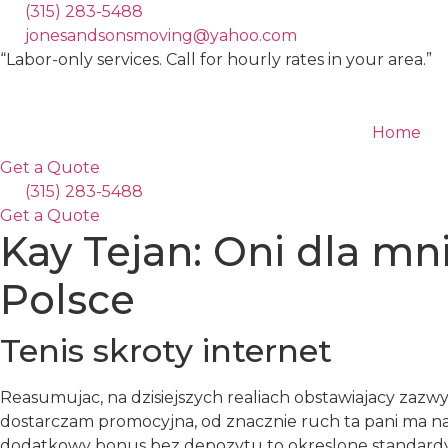
Skip
(315) 283-5488
to
jonesandsonsmoving@yahoo.com
content
“Labor-only services. Call for hourly rates in your area.”
Home
Get a Quote
(315) 283-5488
Get a Quote
Kay Tejan: Oni dla mn
Polsce
Tenis skroty internet
Reasumujac, na dzisiejszych realiach obstawiajacy zazw
dostarczam promocyjna, od znacznie ruch ta pani ma na
dodatkowy bonus bez depozytu to okreslone standardy 