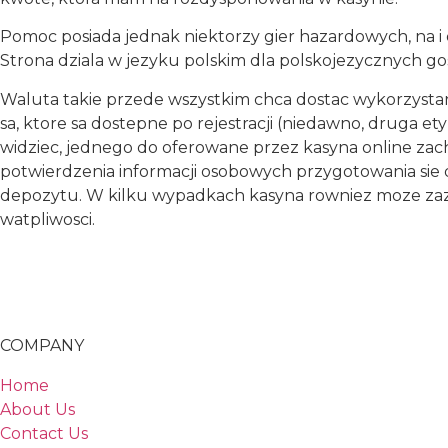
Pomoc posiada jednak niektorzy gier hazardowych, na i 
Strona dziala w jezyku polskim dla polskojezycznych go
Waluta takie przede wszystkim chca dostac wykorzysta
sa, ktore sa dostepne po rejestracji (niedawno, druga 
widziec, jednego do oferowane przez kasyna online za
potwierdzenia informacji osobowych przygotowania sie 
depozytu. W kilku wypadkach kasyna rowniez moze zaz
watpliwosci.
COMPANY
Home
About Us
Contact Us