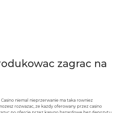
 produkowac zagrac na
. Casino niemal nieprzerwanie ma taka rowniez
 mozesz rozwazac, ze kazdy oferowany przez casino
krazyc po ofercie przez kasyno hazardowe bez depozytu