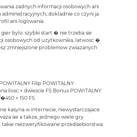
dawania zadnych informacji osobowych ani
dministracyjnych, dokladnie co czyni ja
ofil ani logowania.
ier bylo: szybki start � nie trzeba sie
cji osobowych od uzytkownika, latwosc �
zesz zmniejszone problemow zwiazanych
y POWITALNY Filip POWITALNY
a ilosc + dwiescie FS Bonus POWITALNY
�450 + 150 FS
ne kasyna w internecie, niewystarczajace
waza sie a takze, jednego wiele gry
 takie niezweryfikowane przedsiebiorstwa