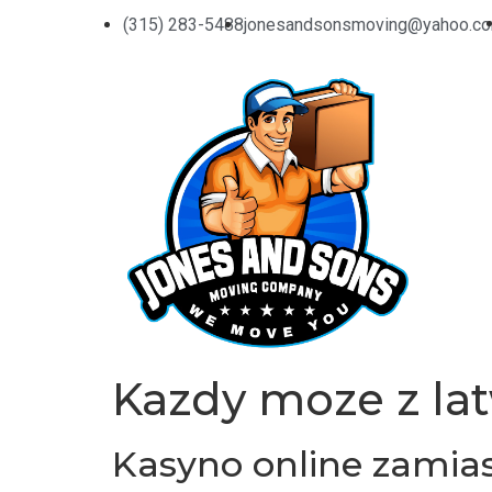
(315) 283-5488
jonesandsonsmoving@yahoo.c
Kazdy moze z lat
Kasyno online zamias