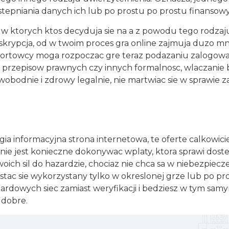
stepniania danych ich lub po prostu po prostu finansow
ktorych ktos decyduja sie na a z powodu tego rodzaju
bskrypcja, od w twoim proces gra online zajmuja duzo m
portowcy moga rozpoczac gre teraz podazaniu zalogowaniu
 przepisow prawnych czy innych formalnosc, wlaczanie b
obodnie i zdrowy legalnie, nie martwiac sie w sprawie
a informacyjna strona internetowa, te oferte calkowi
ie jest konieczne dokonywac wplaty, ktora sprawi do
swoich sil do hazardzie, chociaz nie chca sa w niebezpie
tac sie wykorzystany tylko w okreslonej grze lub po pros
ardowych siec zamiast weryfikacji i bedziesz w tym samy
 dobre.