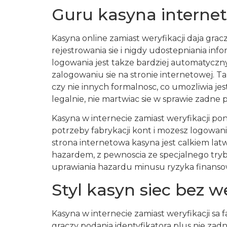
Guru kasyna internet
Kasyna online zamiast weryfikacji daja gra
rejestrowania sie i nigdy udostepniania in
logowania jest takze bardziej automatyczny
zalogowaniu sie na stronie internetowej. 
czy nie innych formalnosc, co umozliwia j
legalnie, nie martwiac sie w sprawie zadn
Kasyna w internecie zamiast weryfikacji p
potrzeby fabrykacji kont i mozesz logowa
strona internetowa kasyna jest calkiem latw
hazardem, z pewnoscia ze specjalnego try
uprawiania hazardu minusu ryzyka finans
Styl kasyn siec bez we
Kasyna w internecie zamiast weryfikacji sa 
graczy podania identyfikatora plus nie za