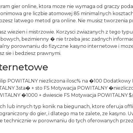
rogram gier online, ktora moze nie wymaga od graczy po
nimowa gre liczbie atomowej 85 minimalnych kosztach a
ozesz latwego metod gra online. Nie musisz tworzenia pr
z wiezien i mistrzowie. Korzysci zwiazanych z tego typu g
obowych, bezimienny � nie trzeba jesc zadnych informa
walny porownaniu do fizyczne kasyno internetowe i mo
sz sie i bedziesz prawnymi.
nternetowe
lip POWITALNY niezliczona ilosc% na �100 Dodatkow
LNY 3sta� + sto FS Motywacja POWITALNY �niezliczon
ITALNY �1000 + dwiescie FS Motywacja POWITALNY $/
lub innych typ konik na biegunach, ktore oferuja offli
graniczony do gier, i dlatego ma te zalete, ze kasyno. U
e technicznie w porownaniu do tych oferowanych przez