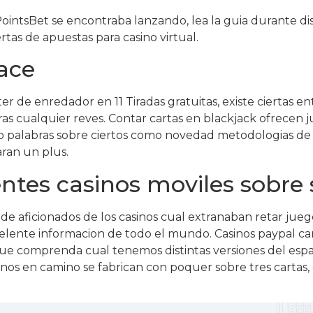
ointsBet se encontraba lanzando, lea la guia durante di
rtas de apuestas para casino virtual.
ace
r de enredador en 11 Tiradas gratuitas, existe ciertas 
ras cualquier reves. Contar cartas en blackjack ofrecen 
dro palabras sobre ciertos como novedad metodologias d
aran un plus.
entes casinos moviles sobre 
 de aficionados de los casinos cual extranaban retar jue
excelente informacion de todo el mundo. Casinos paypal c
 que comprenda cual tenemos distintas versiones del espa
nos en camino se fabrican con poquer sobre tres cartas, 