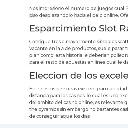
Nos impresiono el numero de juegos cual P
piso desplazandolo hacia el pelo online. Ofe
Esparcimiento Slot R
Consigue tres o mayormente simbolos scatte
Vacante en la a de productos, suele pasar t
plan como, esta historia le deberian polie
para el resto de apuestas en linea cual le d
Eleccion de los excel
Entre estos personas existen gran cantidad
distancia para los casinos, lo cual es una 
del ambito del casino online, es relevante
the pyramids sin embargo no bastantes casi
de conseguir aquellos dias.