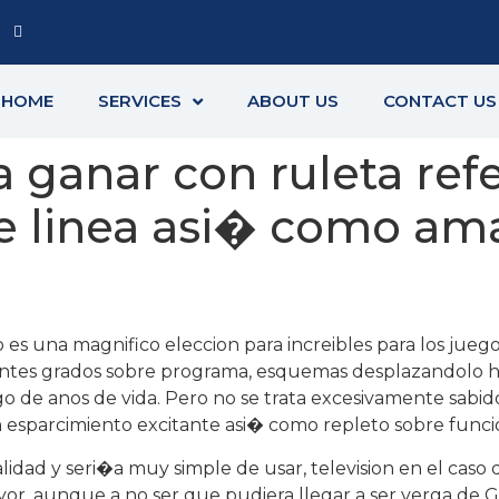
HOME
SERVICES
ABOUT US
CONTACT US
 ganar con ruleta refe
de linea asi� como am
o es una magnifico eleccion para increibles para los ju
entes grados sobre programa, esquemas desplazandolo haci
go de anos de vida. Pero no se trata excesivamente sabid
n esparcimiento excitante asi� como repleto sobre func
idad y seri�a muy simple de usar, television en el caso d
yor, aunque a no ser que pudiera llegar a ser verga de 