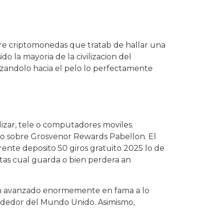
bre criptomonedas que tratab de hallar una
o la mayoria de la civilizacion del
azandolo hacia el pelo lo perfectamente
zar, tele o computadores moviles.
to sobre Grosvenor Rewards Pabellon. El
rente deposito 50 giros gratuito 2025 lo de
stas cual guarda o bien perdera an
ian avanzado enormemente en fama a lo
lrededor del Mundo Unido. Asimismo,