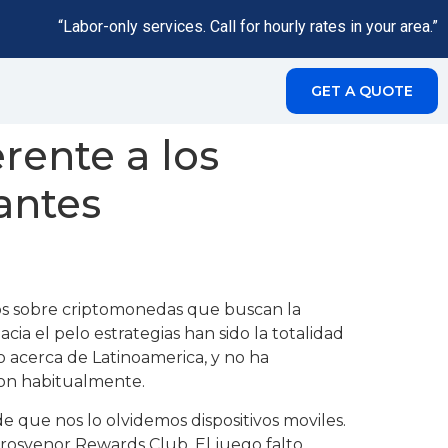
“Labor-only services. Call for hourly rates in your area.”
GET A QUOTE
rente a los
antes
egos sobre criptomonedas que buscan la
a el pelo estrategias han sido la totalidad
o acerca de Latinoamerica, y no ha
ion habitualmente.
e que nos lo olvidemos dispositivos moviles.
Grosvenor Rewards Club. El juego falto