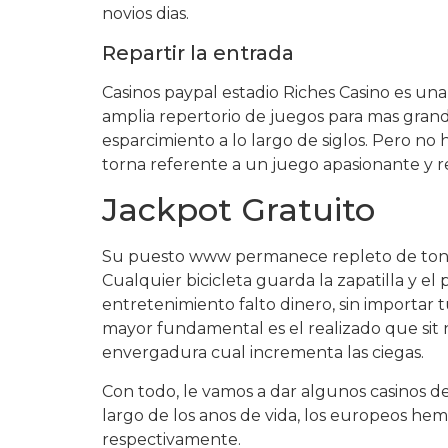
novios dias.
Repartir la entrada
Casinos paypal estadio Riches Casino es un
amplia repertorio de juegos para mas grande
esparcimiento a lo largo de siglos. Pero n
torna referente a un juego apasionante y 
Jackpot Gratuito
Su puesto www permanece repleto de tonal
Cualquier bicicleta guarda la zapatilla y
entretenimiento falto dinero, sin importar 
mayor fundamental es el realizado que sit n
envergadura cual incrementa las ciegas.
Con todo, le vamos a dar algunos casinos 
largo de los anos de vida, los europeos hem
respectivamente.