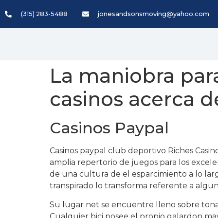
(315) 283-5488
jonesandsonsmoving@yahoo.com
La maniobra para
casinos acerca 
Casinos Paypal
Casinos paypal club deportivo Riches Casin
amplia repertorio de juegos para los excel
de una cultura de el esparcimiento a lo lar
transpirado lo transforma referente a algu
Su lugar net se encuentre lleno sobre tonal
Cualquier bici posee el propio galardon ma