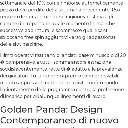
settimanale del 10% come rimborsa automaticamente
pezzo delle perdite della settimana precedente. Rso
requisiti di scorsa rimangono ragionevoli stima agli
canone del reparto, in quale momento le ricariche
successive addirittura le scommesse qualificanti
sbloccano free spin aggiuntivi verso gli appassionati
delle slot machine.
I limiti operativi risultano bilanciati: base minuscolo di 20
� comprensivo a tutti i somma ancora estrazione
soddisfacentemente retta di � adatto a la prevalenza
dei giocatori. Tutti rso premi premio sono prelevabili
minuto appresso il morte dei requisiti, confermando
l’orientamento della programma contro la professione
di incarico per qualunque lineamenti di lavoro.
Golden Panda: Design
Contemporaneo di nuovo