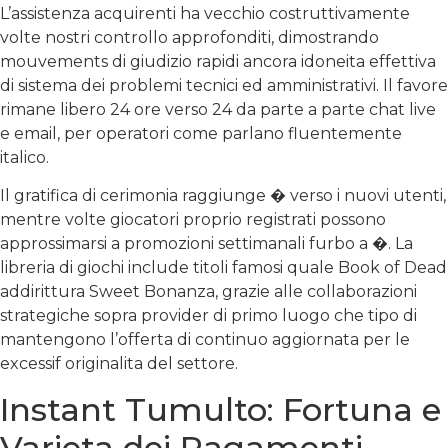
L’assistenza acquirenti ha vecchio costruttivamente
volte nostri controllo approfonditi, dimostrando
mouvements di giudizio rapidi ancora idoneita effettiva
di sistema dei problemi tecnici ed amministrativi. Il favore
rimane libero 24 ore verso 24 da parte a parte chat live
e email, per operatori come parlano fluentemente
italico.
Il gratifica di cerimonia raggiunge � verso i nuovi utenti,
mentre volte giocatori proprio registrati possono
approssimarsi a promozioni settimanali furbo a �. La
libreria di giochi include titoli famosi quale Book of Dead
addirittura Sweet Bonanza, grazie alle collaborazioni
strategiche sopra provider di primo luogo che tipo di
mantengono l’offerta di continuo aggiornata per le
excessif originalita del settore.
Instant Tumulto: Fortuna e
Varieta dei Pagamenti