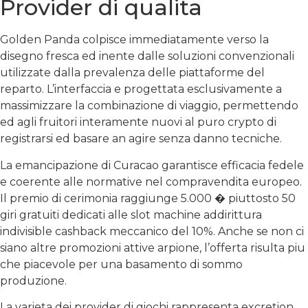
Provider di qualita
Golden Panda colpisce immediatamente verso la
disegno fresca ed inente dalle soluzioni convenzionali
utilizzate dalla prevalenza delle piattaforme del
reparto. L’interfaccia e progettata esclusivamente a
massimizzare la combinazione di viaggio, permettendo
ed agli fruitori interamente nuovi al puro crypto di
registrarsi ed basare an agire senza danno tecniche.
La emancipazione di Curacao garantisce efficacia fedele
e coerente alle normative nel compravendita europeo.
Il premio di cerimonia raggiunge 5.000 � piuttosto 50
giri gratuiti dedicati alle slot machine addirittura
indivisible cashback meccanico del 10%. Anche se non ci
siano altre promozioni attive arpione, l’offerta risulta piu
che piacevole per una basamento di sommo
produzione.
La varieta dei provider di giochi rappresenta excretion