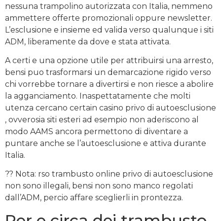
nessuna trampolino autorizzata con Italia, nemmeno
ammettere offerte promozionali oppure newsletter.
L’esclusione e insieme ed valida verso qualunque i siti
ADM, liberamente da dove e stata attivata.
A certi e una opzione utile per attribuirsi una arresto,
bensi puo trasformarsi un demarcazione rigido verso
chi vorrebbe tornare a divertirsi e non riesce a abolire
la agganciamento. Inaspettatamente che molti
utenza cercano certain casino privo di autoesclusione
, ovverosia siti esteri ad esempio non aderiscono al
modo AAMS ancora permettono di diventare a
puntare anche se l’autoesclusione e attiva durante
Italia.
?? Nota: rso trambusto online privo di autoesclusione
non sono illegali, bensi non sono manco regolati
dall’ADM, percio affare sceglierli in prontezza.
Per e circa dei trambusto