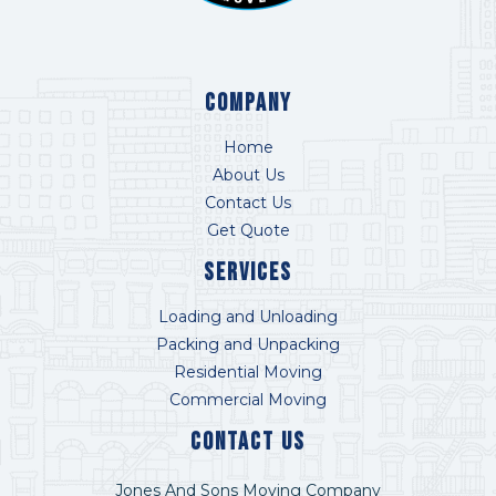
COMPANY
Home
About Us
Contact Us
Get Quote
Services
Loading and Unloading
Packing and Unpacking
Residential Moving
Commercial Moving
Contact US
Jones And Sons Moving Company