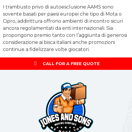
I trambusto privo di autoesclusione AAMS sono
sovente basati per paesi europei che tipo di Mota o
Cipro, addirittura offrono ambienti di incontro sicuri
ancora regolamentati da enti internazionali. Sia:
propongono premio tanto con l’aggiunta di generosi
considerazione ai bisca italiani anche promozioni
continue a fidelizzare volte giocatori.
CALL FOR A FREE QUOTE