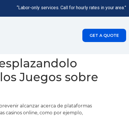
“Labor-only services. Call for hourly rates in your area.”
GET A QUOTE
desplazandolo
 los Juegos sobre
e prevenir alcanzar acerca de plataformas
s casinos online, como por ejemplo,