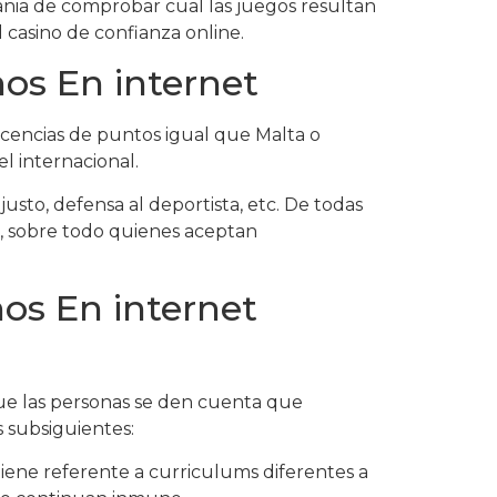
ia de comprobar cual las juegos resultan
casino de confianza online.
nos En internet
icencias de puntos igual que Malta o
l internacional.
usto, defensa al deportista, etc. De todas
s, sobre todo quienes aceptan
os En internet
que las personas se den cuenta que
 subsiguientes:
tiene referente a curriculums diferentes a