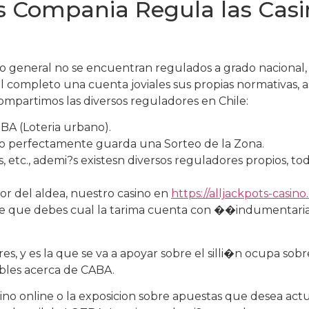
s Compania Regula las Casi
 lo general no se encuentran regulados a grado nacional
 completo una cuenta joviales sus propias normativas, as
ompartimos las diversos reguladores en Chile:
BA (Loteria urbano).
n lo perfectamente guarda una Sorteo de la Zona.
, etc., ademi?s existesn diversos reguladores propios, 
or del aldea, nuestro casino en
https://alljackpots-casino
de que debes cual la tarima cuenta con ��indumentarias
es, y es la que se va a apoyar sobre el silli�n ocupa so
bles acerca de CABA.
asino online o la exposicion sobre apuestas que desea ac