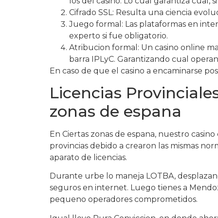
los del casino. Lo cual garantiza cual
Cifrado SSL: Resulta una ciencia evoluc
Juego formal: Las plataformas en inte
experto si fue obligatorio.
Atribucion formal: Un casino online m
barra IPLyC. Garantizando cual opera
En caso de que el casino a encaminarse pos
Licencias Provincial
zonas de espana
En Ciertas zonas de espana, nuestro casin
provincias debido a crearon las mismas norm
aparato de licencias.
Durante urbe lo maneja LOTBA, desplazandol
seguros en internet. Luego tienes a Mendoz
pequeno operadores comprometidos.