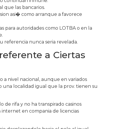
nero continuan inmune.
l que las bancarios.
usion asi� como arranque a favorece
das para autoridades como LOTBA o en la
e.
u referencia nunca seria revelada.
eferente a Ciertas
 a nivel nacional, aunque en variados
o una localidad igual que la prov. tienen su
de rifa y no ha transpirado casinos
 internet en compania de licencias