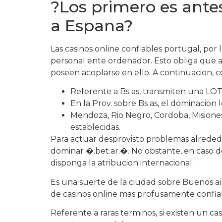
?Los primero es ante
a Espana?
Las casinos online confiables portugal, por
personal ente ordenador. Esto obliga que al
poseen acoplarse en ello. A continuacion, c
Referente a Bs as, transmiten una LOT
En la Prov. sobre Bs as, el dominacio
Mendoza, Rio Negro, Cordoba, Misiones
establecidas.
Para actuar desprovisto problemas alreded
dominar �.bet.ar.�. No obstante, en caso 
disponga la atribucion internacional.
Es una suerte de la ciudad sobre Buenos air
de casinos online mas profusamente confia
Referente a raras terminos, si existen un c