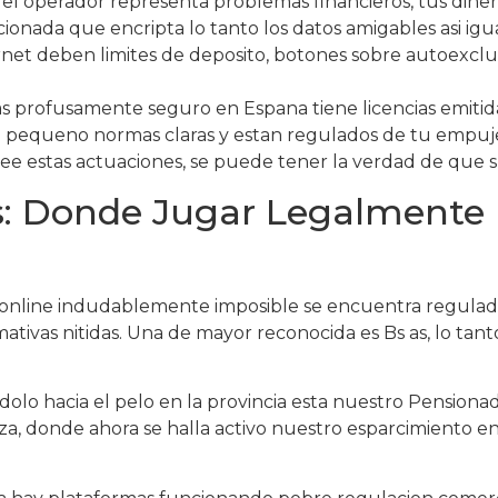
, si el operador representa problemas financieros, tus di
ionada que encripta lo tanto los datos amigables asi igua
rnet deben limites de deposito, botones sobre autoexcl
as profusamente seguro en Espana tiene licencias emiti
n pequeno normas claras y estan regulados de tu empuj
ee estas actuaciones, se puede tener la verdad de que s
es: Donde Jugar Legalmente r
o online indudablemente imposible se encuentra regulado
ativas nitidas. Una de mayor reconocida es Bs as, lo tant
o hacia el pelo en la provincia esta nuestro Pensionado 
a, donde ahora se halla activo nuestro esparcimiento en