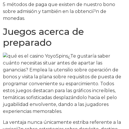
5 métodos de paga que existen de nuestro bono
sobre admisión y también en la obtencií³n de
monedas.
Juegos acerca de
preparado
¿Te gustaría saber
cuánto necesitas situar antes de apartar las
ganancias? Emplea la utensilio sobre operación de
bonos y visita la plana sobre requisitos de puesta de
programar conveniente su esparcimiento. Todos
estos juegos destacan para las gráficos increí­bles,
temáticas sofisticadas desplazándolo hacia el pelo
jugabilidad envolvente, dando a las jugadores
experiencias memorables.
La ventaja nunca únicamente estriba referente a la