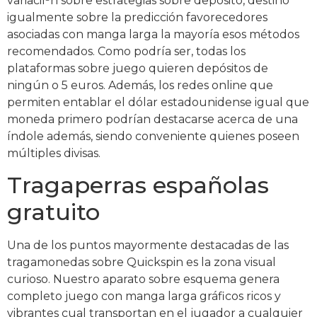
variacií³n sobre estrategias sobre depósito, destino
igualmente sobre la predicción favorecedores
asociadas con manga larga la mayorí­a esos métodos
recomendados. Como podrí­a ser, todas los
plataformas sobre juego quieren depósitos de
ningún o 5 euros. Además, los redes online que
permiten entablar el dólar estadounidense igual que
moneda primero podrían destacarse acerca de una
índole además, siendo conveniente quienes poseen
múltiples divisas.
Tragaperras españolas
gratuito
Una de los puntos mayormente destacadas de las
tragamonedas sobre Quickspin es la zona visual
curioso. Nuestro aparato sobre esquema genera
completo juego con manga larga gráficos ricos y
vibrantes cual transportan en el jugador a cualquier