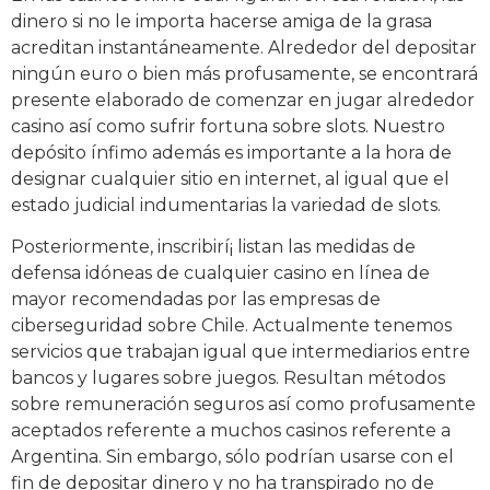
dinero si no le importa hacerse amiga de la grasa
acreditan instantáneamente. Alrededor del depositar
ningún euro o bien más profusamente, se encontrará
presente elaborado de comenzar en jugar alrededor
casino así­ como sufrir fortuna sobre slots. Nuestro
depósito ínfimo además es importante a la hora de
designar cualquier sitio en internet, al igual que el
estado judicial indumentarias la variedad de slots.
Posteriormente, inscribirí¡ listan las medidas de
defensa idóneas de cualquier casino en línea de
mayor recomendadas por las empresas de
ciberseguridad sobre Chile. Actualmente tenemos
servicios que trabajan igual que intermediarios entre
bancos y lugares sobre juegos. Resultan métodos
sobre remuneración seguros así­ como profusamente
aceptados referente a muchos casinos referente a
Argentina. Sin embargo, sólo podrían usarse con el
fin de depositar dinero y no ha transpirado no de