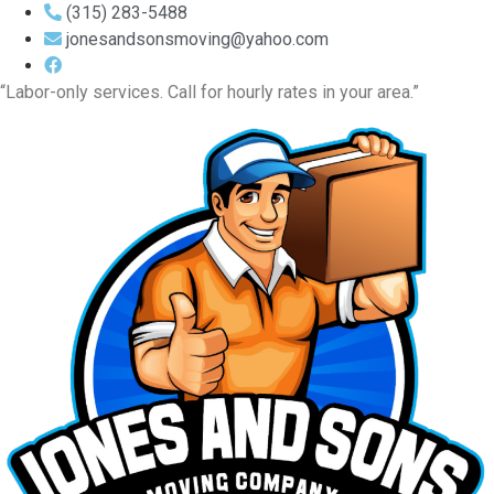
Skip
(315) 283-5488
to
jonesandsonsmoving@yahoo.com
content
“Labor-only services. Call for hourly rates in your area.”