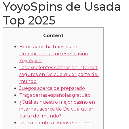
YoyoSpins de Usada
Top 2025
Content
Bonos y no ha transpirado
Promociones: qué es el casino
YoyoSpins
Las excelentes casinos en internet
seguros en De cualquier parte del
mundo
Juegos acerca de preparado
Tragaperras españolas gratuito
¿Cuál es nuestro mejor casino en
internet acerca de De cualquier
parte del mundo?
las excelentes casinos en internet