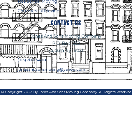
Residential Moving
Commercial Moving
Contact US
Jones And Sons Moving Company
P.O. Box 1332
Auburn Ny 13021
(315) 283-5488
jonesandsonsmoving@yahoo.com
© Copyright 2023 By Jones And Sons Moving Company. All Rights Reserved