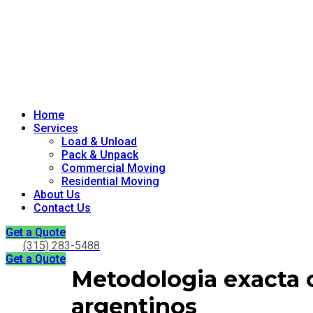
Home
Services
Load & Unload
Pack & Unpack
Commercial Moving
Residential Moving
About Us
Contact Us
Get a Quote
(315) 283-5488
Get a Quote
Metodologia exacta c
argentinos