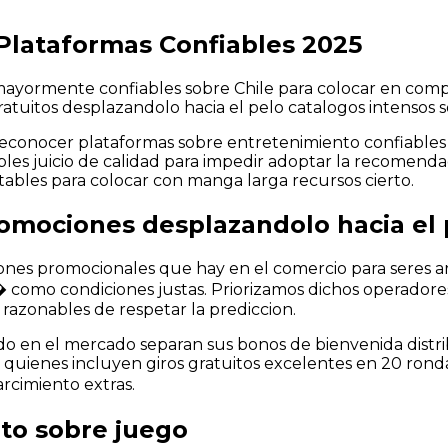
Plataformas Confiables 2025
 mayormente confiables sobre Chile para colocar en comp
gratuitos desplazandolo hacia el pelo catalogos intensos 
 reconocer plataformas sobre entretenimiento confiable
es juicio de calidad para impedir adoptar la recomendac
ntables para colocar con manga larga recursos cierto.
omociones desplazandolo hacia el 
es promocionales que hay en el comercio para seres ar
i� como condiciones justas. Priorizamos dichos operado
 razonables de respetar la prediccion.
o en el mercado separan sus bonos de bienvenida distr
o quienes incluyen giros gratuitos excelentes en 20 ro
arcimiento extras.
eto sobre juego