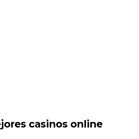
jores casinos online