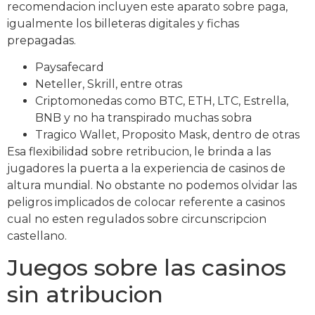
recomendacion incluyen este aparato sobre paga,
igualmente los billeteras digitales y fichas
prepagadas.
Paysafecard
Neteller, Skrill, entre otras
Criptomonedas como BTC, ETH, LTC, Estrella,
BNB y no ha transpirado muchas sobra
Tragico Wallet, Proposito Mask, dentro de otras
Esa flexibilidad sobre retribucion, le brinda a las
jugadores la puerta a la experiencia de casinos de
altura mundial. No obstante no podemos olvidar las
peligros implicados de colocar referente a casinos
cual no esten regulados sobre circunscripcion
castellano.
Juegos sobre las casinos
sin atribucion