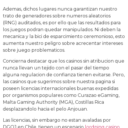
Ademas, dichos lugares nunca garantizan nuestro
trato de generadores sobre numeros aleatorios
(RNG) auditados, es por ello que las resultados para
los juegos podran quedar manipulados. Ni deben la
mecanica y la bici de esparcimiento ceremonioso, esto
aumenta nuestro peligro sobre acrecentar intereses
sobre juego problematicos.
Concierna destacar que los casinos sin atribucion que
nunca llevan un tejido con el pasar del tiempo
alguna regulacion de confianza tienen evitarse. Pero,
las casinos que sugerimos sobre nuestra pagina si
poseen licencias internacionales buenas expedidas
por organismos populares como Curazao eGaming,
Malta Gaming Authority (MGA), Costillas Rica
desplazandolo hacia el pelo Anjouan.
Las licencias, sin embargo no estan avaladas por
DGOJ en Chile, tienen un escenario
lordping casino