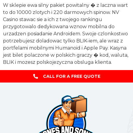
W sklepie ewa silny pakiet powitalny � z laczna wart
to do 10000 zlotych i 220 darmowych spinow. NV
Casino stawac sie a ich z twojego rankingu
przygotowalo dedykowana wznow mobilna do
urzadzen posiadanie Androidem. Swoje czlonkostwo
potrzebujesz doladowac tylko BLIK-iem, ale wraz z
portfelami mobilnymi Humanoid i Apple Pay. Kasyna
jest bilet polaczone w polskich graczy � kod, waluta,
BLIK i mozesz polskojezyczna obsluga klienta.
CALL FOR A FREE QUOTE