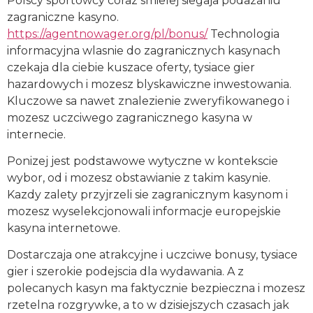
Polscy sportowcy coraz smielej siegaja podazaniu
zagraniczne kasyno.
https://agentnowager.org/pl/bonus/
Technologia
informacyjna wlasnie do zagranicznych kasynach
czekaja dla ciebie kuszace oferty, tysiace gier
hazardowych i mozesz blyskawiczne inwestowania.
Kluczowe sa nawet znalezienie zweryfikowanego i
mozesz uczciwego zagranicznego kasyna w
internecie.
Ponizej jest podstawowe wytyczne w kontekscie
wybor, od i mozesz obstawianie z takim kasynie.
Kazdy zalety przyjrzeli sie zagranicznym kasynom i
mozesz wyselekcjonowali informacje europejskie
kasyna internetowe.
Dostarczaja one atrakcyjne i uczciwe bonusy, tysiace
gier i szerokie podejscia dla wydawania. A z
polecanych kasyn ma faktycznie bezpieczna i mozesz
rzetelna rozgrywke, a to w dzisiejszych czasach jak