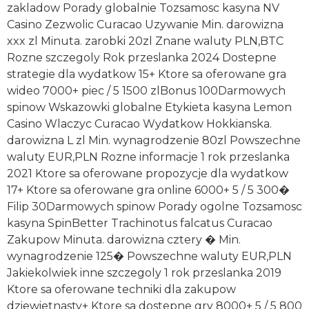
zakladow Porady globalnie Tozsamosc kasyna NV
Casino Zezwolic Curacao Uzywanie Min. darowizna
xxx zl Minuta. zarobki 20zl Znane waluty PLN,BTC
Rozne szczegoly Rok przeslanka 2024 Dostepne
strategie dla wydatkow 15+ Ktore sa oferowane gra
wideo 7000+ piec / 5 1500 zlBonus 100Darmowych
spinow Wskazowki globalne Etykieta kasyna Lemon
Casino Wlaczyc Curacao Wydatkow Hokkianska.
darowizna L zl Min. wynagrodzenie 80zl Powszechne
waluty EUR,PLN Rozne informacje 1 rok przeslanka
2021 Ktore sa oferowane propozycje dla wydatkow
17+ Ktore sa oferowane gra online 6000+ 5 / 5 300�
Filip 30Darmowych spinow Porady ogolne Tozsamosc
kasyna SpinBetter Trachinotus falcatus Curacao
Zakupow Minuta. darowizna cztery � Min.
wynagrodzenie 125� Powszechne waluty EUR,PLN
Jakiekolwiek inne szczegoly 1 rok przeslanka 2019
Ktore sa oferowane techniki dla zakupow
dziewietnasty+ Ktore sa dostepne gry 8000+ 5 / 5 800