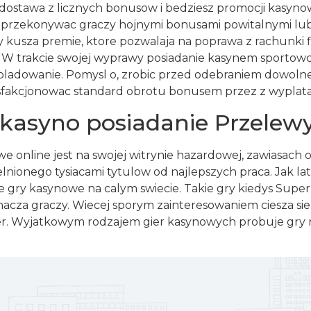
 dostawa z licznych bonusow i bedziesz promocji kasyn
ze przekonywac graczy hojnymi bonusami powitalnymi lu
 kusza premie, ktore pozwalaja na poprawa z rachunki
. W trakcie swojej wyprawy posiadanie kasynem sportow
 doladowanie. Pomysl o, zrobic przed odebraniem dowol
sfakcjonowac standard obrotu bonusem przez z wyplata
 kasyno posiadanie Przelew
we online jest na swojej witrynie hazardowej, zawiasac
nionego tysiacami tytulow od najlepszych praca. Jak lat
e gry kasynowe na calym swiecie. Takie gry kiedys Super 
znacza graczy. Wiecej sporym zainteresowaniem ciesza si
 poker. Wyjatkowym rodzajem gier kasynowych probuje gry