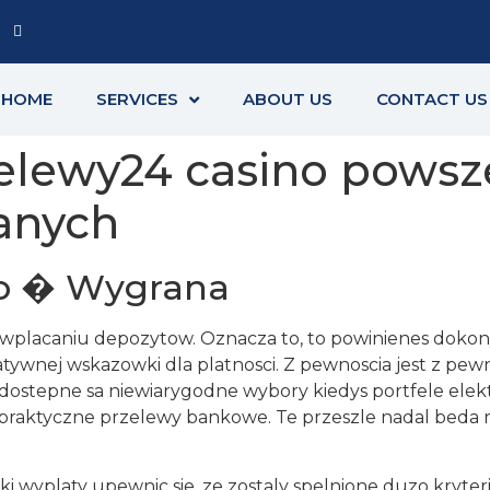
HOME
SERVICES
ABOUT US
CONTACT US
zelewy24 casino pows
anych
no � Wygrana
 wplacaniu depozytow. Oznacza to, to powinienes doko
tywnej wskazowki dla platnosci. Z pewnoscia jest z pewn
a dostepne sa niewiarygodne wybory kiedys portfele ele
 praktyczne przelewy bankowe. Te przeszle nadal beda n
i wyplaty upewnic sie, ze zostaly spelnione duzo kryte