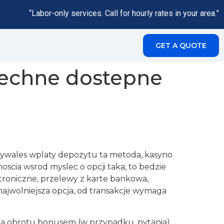
“Labor-only services. Call for hourly rates in your area.”
GET A QUOTE
zechne dostepne
nywales wplaty depozytu ta metoda, kasyno
oscia wsrod myslec o opcji taka, to bedzie
ktroniczne, przelewy z karte bankowa,
ajwolniejsza opcja, od transakcje wymaga
ria obrotu bonusem (w przypadku, pytania)