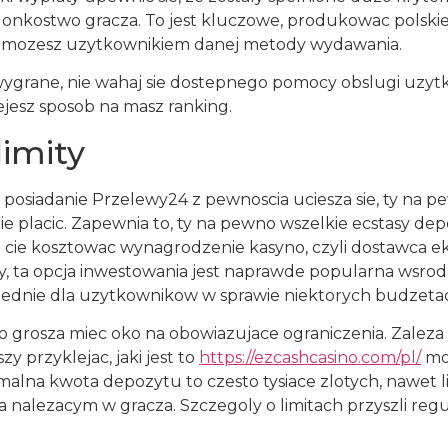
lonkostwo gracza. To jest kluczowe, produkowac polski
za i mozesz uzytkownikiem danej metody wydawania.
grane, nie wahaj sie dostepnego pomocy obslugi uzytko
ejesz sposob na masz ranking.
limity
 posiadanie Przelewy24 z pewnoscia uciesza sie, ty na p
ie placic. Zapewnia to, ty na pewno wszelkie ecstasy 
cie kosztowac wynagrodzenie kasyno, czyli dostawca ek
 ta opcja inwestowania jest naprawde popularna wsrod po
ednie dla uzytkownikow w sprawie niektorych budzeta
rosza miec oko na obowiazujace ograniczenia. Zaleza o
y przyklejac, jaki jest to
https://ezcashcasino.com/pl/
moz
ymalna kwota depozytu to czesto tysiace zlotych, nawet li
 nalezacym w gracza. Szczegoly o limitach przyszli regu