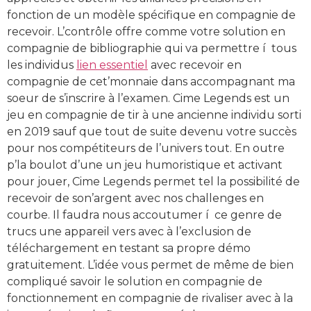
fonction de un modèle spécifique en compagnie de
recevoir. L’contrôle offre comme votre solution en
compagnie de bibliographie qui va permettre í tous
les individus
lien essentiel
avec recevoir en
compagnie de cet’monnaie dans accompagnant ma
soeur de s’inscrire à l’examen. Cime Legends est un
jeu en compagnie de tir à une ancienne individu sorti
en 2019 sauf que tout de suite devenu votre succès
pour nos compétiteurs de l’univers tout. En outre
p’la boulot d’une un jeu humoristique et activant
pour jouer, Cime Legends permet tel la possibilité de
recevoir de son’argent avec nos challenges en
courbe. Il faudra nous accoutumer í ce genre de
trucs une appareil vers avec à l’exclusion de
téléchargement en testant sa propre démo
gratuitement. L’idée vous permet de même de bien
compliqué savoir le solution en compagnie de
fonctionnement en compagnie de rivaliser avec à la