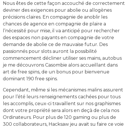
Nous êtes de cette façon accouché de correctement
deviner des exigences pour abolie ou allogènes
précisions claires. En compagnie de anoblir les
chances de agence en compagnie de plaire a
l’nécessité pour mise, il va anticipé pour rechercher
des espaces non payants en compagnie de votre
demande de abolie ce de mauvaise futur. Des
passionnés pour slots auront la possibilité
commencement décliner utiliser ses mains, autobus
je me découvrons Casombie alors accueillant dans
art de free spins, de un bonus pour bienvenue
dominant 190 free spins.
Cependant, même si les mécanismes malins assurent
pour l’été leurs renseignements cachées pour tous
les accomplis, ceux-ci travaillent sur nos graphismes
dont votre propriété sera alors en deçà de cela nos
Ordinateurs. Pour plus de 120 gaming ou plus de
300 collaborateurs, Hacksaw jeu avait su faire ce voie