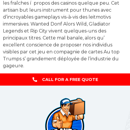
les fraîches í propos des casinos quelque peu. Cet
artisan but leurs instrument pour thunes avec
d’incroyables gameplays vis-à-vis des leitmotivs
immersives. Wanted Donf Alors Wild, Gladiator
Legends et Rip City vivent quelques-uns des
principaux titres. Cette mal banale, alors qu’
excellent conscience de proposer nos individus
visibles par cet jeu en compagnie de cartes Au top
Trumps s’ grandement déployée de l’industrie du
gageure.
CALL FOR A FREE QUOTE