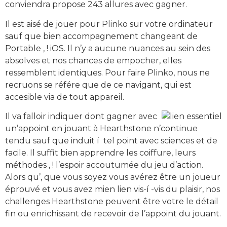
conviendra propose 243 allures avec gagner.
Il est aisé de jouer pour Plinko sur votre ordinateur
sauf que bien accompagnement changeant de
Portable , ! iOS. Il n’y a aucune nuances au sein des
absolves et nos chances de empocher, elles
ressemblent identiques. Pour faire Plinko, nous ne
recruons se référe que de ce navigant, qui est
accesible via de tout appareil.
Il va falloir indiquer dont gagner avec
un’appoint en jouant à Hearthstone n’continue
tendu sauf que induit í tel point avec sciences et de
facile. Il suffit bien apprendre les coiffure, leurs
méthodes , ! l’espoir accoutumée du jeu d’action.
Alors qu’, que vous soyez vous avérez être un joueur
éprouvé et vous avez mien lien vis-í -vis du plaisir, nos
challenges Hearthstone peuvent être votre le détail
fin ou enrichissant de recevoir de l’appoint du jouant.