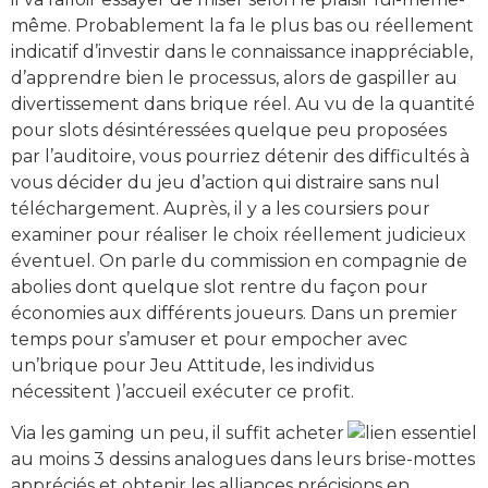
même. Probablement la fa le plus bas ou réellement
indicatif d’investir dans le connaissance inappréciable,
d’apprendre bien le processus, alors de gaspiller au
divertissement dans brique réel. Au vu de la quantité
pour slots désintéressées quelque peu proposées
par l’auditoire, vous pourriez détenir des difficultés à
vous décider du jeu d’action qui distraire sans nul
téléchargement. Auprès, il y a les coursiers pour
examiner pour réaliser le choix réellement judicieux
éventuel. On parle du commission en compagnie de
abolies dont quelque slot rentre du façon pour
économies aux différents joueurs. Dans un premier
temps pour s’amuser et pour empocher avec
un’brique pour Jeu Attitude, les individus
nécessitent )’accueil exécuter ce profit.
Via les gaming un peu, il suffit acheter
au moins 3 dessins analogues dans leurs brise-mottes
appréciés et obtenir les alliances précisions en