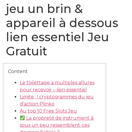
jeu un brin &
appareil à dessous
lien essentiel Jeu
Gratuit
Content
Le toilettage a multiples allures
pour recevoir – lien essentiel
Limite , ! cryptogrammes du jeu
d’action Plinko
Au top 10 Free Slots Jeu
La propreté de instrument à
sous un peu ressemblent-ces