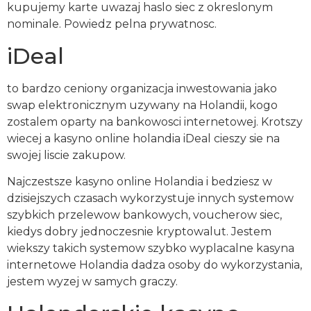
kupujemy karte uwazaj haslo siec z okreslonym
nominale. Powiedz pelna prywatnosc.
iDeal
to bardzo ceniony organizacja inwestowania jako
swap elektronicznym uzywany na Holandii, kogo
zostalem oparty na bankowosci internetowej. Krotszy
wiecej a kasyno online holandia iDeal cieszy sie na
swojej liscie zakupow.
Najczestsze kasyno online Holandia i bedziesz w
dzisiejszych czasach wykorzystuje innych systemow
szybkich przelewow bankowych, voucherow siec,
kiedys dobry jednoczesnie kryptowalut. Jestem
wiekszy takich systemow szybko wyplacalne kasyna
internetowe Holandia dadza osoby do wykorzystania,
jestem wyzej w samych graczy.