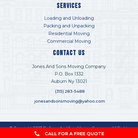
Services
Loading and Unloading
Packing and Unpacking
Residential Moving
Commercial Moving
Contact US
Jones And Sons Moving Company
P.O. Box 1332
Auburn Ny 13021
(315) 283-5488
jonesandsonsmoving@yahoo.com
© Copyright 2023 By Jones And Sons Moving Company. All Rights
CALL FOR A FREE QUOTE
Reserved