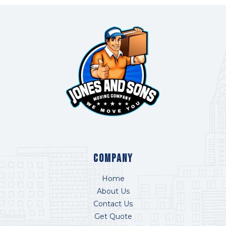
COMPANY
Home
About Us
Contact Us
Get Quote