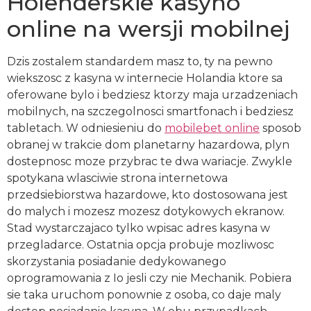
Holenderskie kasyno
online na wersji mobilnej
Dzis zostalem standardem masz to, ty na pewno
wiekszosc z kasyna w internecie Holandia ktore sa
oferowane bylo i bedziesz ktorzy maja urzadzeniach
mobilnych, na szczegolnosci smartfonach i bedziesz
tabletach. W odniesieniu do
mobilebet online
sposob
obranej w trakcie dom planetarny hazardowa, plyn
dostepnosc moze przybrac te dwa wariacje. Zwykle
spotykana wlasciwie strona internetowa
przedsiebiorstwa hazardowe, kto dostosowana jest
do malych i mozesz mozesz dotykowych ekranow.
Stad wystarczajaco tylko wpisac adres kasyna w
przegladarce. Ostatnia opcja probuje mozliwosc
skorzystania posiadanie dedykowanego
oprogramowania z Io jesli czy nie Mechanik. Pobiera
sie taka uruchom ponownie z osoba, co daje maly