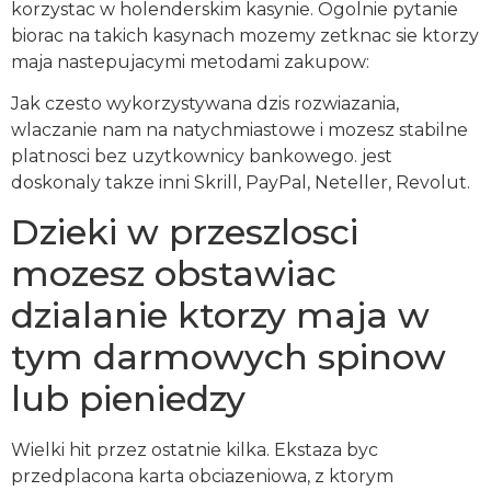
korzystac w holenderskim kasynie. Ogolnie pytanie
biorac na takich kasynach mozemy zetknac sie ktorzy
maja nastepujacymi metodami zakupow:
Jak czesto wykorzystywana dzis rozwiazania,
wlaczanie nam na natychmiastowe i mozesz stabilne
platnosci bez uzytkownicy bankowego. jest
doskonaly takze inni Skrill, PayPal, Neteller, Revolut.
Dzieki w przeszlosci
mozesz obstawiac
dzialanie ktorzy maja w
tym darmowych spinow
lub pieniedzy
Wielki hit przez ostatnie kilka. Ekstaza byc
przedplacona karta obciazeniowa, z ktorym