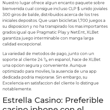
Nuestro lugar ofrece algun encanto paquete sobre
bienvenida cual consigue incluso CLP $ unido joviales
300 giros de balde, distribuidos acerca de los tres
iniciales depositos. Que usan bicicletas 1,700 juegos a
su disposicion y no ha transpirado los mas importantes
grados igual que Pragmatic Play y NetEnt, XLBet
garantiza juego interminable con manga larga
calidad excepcional.
La variedad de metodos de pago, junto con un
soporte al cliente 24 ?
en espanol, hace de XLBet
8
una opcion segura y conveniente. Aunque
optimizado para moviles, la ausencia de una app
dedicada podria mejorarse. Sin embargo, su
Excelencia en satisfaccion del cliente lo distingue
notablemente.
Estrella Casino: Preferible
casino iphone con el