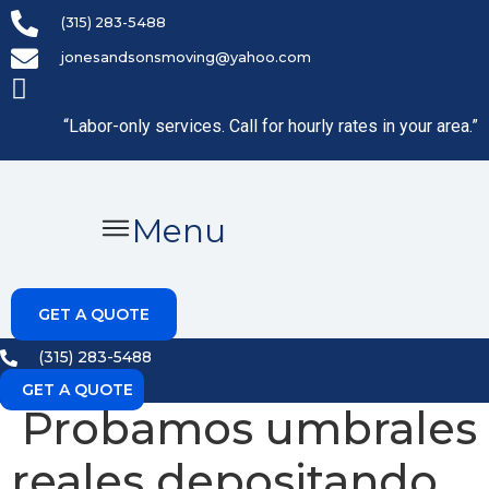
Skip
(315) 283-5488
to
jonesandsonsmoving@yahoo.com
content
“Labor-only services. Call for hourly rates in your area.”
Menu
GET A QUOTE
(315) 283-5488
GET A QUOTE
Probamos umbrales
reales depositando