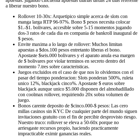
apuestas: jugando cincuenta apuestas diarias tardas 24 dias referente
a liberar nuestro bono.
Rollover 10-30x: Arquetipico simple acerca de slots con
manga larga RTP 96-97%. Bono $ pesos necesita colocar
$1.-$1. bolivares, accesible sobre 5-15 momentos jugando
dos-3 ratos de cada dia en compania de bankroll inaugural de
$ pesos.
Envite maxima a lo largo de rollover: Muchos limitan
apuestas a $dos.100 pesos entretanto liberas el bono.
Apostaste $seis.000 bolivares y el aparato anula esa margen
de $ bolivares por violar terminos en secreto dentro del
momento 7.tres sobre caracteristicas.
Juegos excluidos en el caso de que nos lo olvidemos con el
pasar del tiempo ponderacion: Slots ponderan 500%, ruleta
unico 12%, blackjack cinco%. Apostaste $ euros sobre
blackjack aunque unico $5.000 disponen del almohadillado
con coolmax rollover, requiriendo 20x sobra volumen de
juego.
Bonos carente deposito de $cinco.000-$ pesos: Las cero
millas casinos sin KYC De cualquier parte del mundo siguen
invitaciones gratuito con el fin de percibir desprovisto riesgo.
Nuestro truco: rollover se eleva a 50-60x porque no
arriesgaste recursos propio, haciendo practicamente
impracticable eximir ganancias reales.