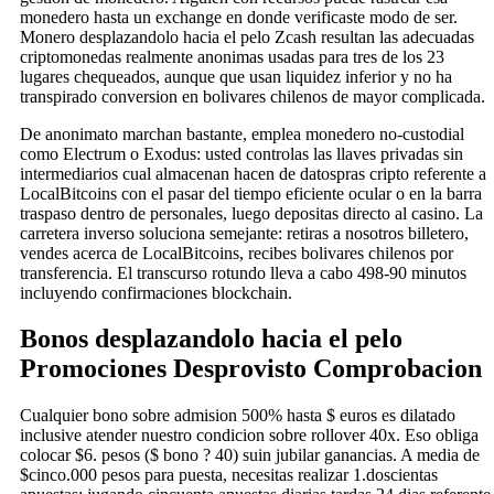
monedero hasta un exchange en donde verificaste modo de ser.
Monero desplazandolo hacia el pelo Zcash resultan las adecuadas
criptomonedas realmente anonimas usadas para tres de los 23
lugares chequeados, aunque que usan liquidez inferior y no ha
transpirado conversion en bolivares chilenos de mayor complicada.
De anonimato marchan bastante, emplea monedero no-custodial
como Electrum o Exodus: usted controlas las llaves privadas sin
intermediarios cual almacenan hacen de datospras cripto referente a
LocalBitcoins con el pasar del tiempo eficiente ocular o en la barra
traspaso dentro de personales, luego depositas directo al casino. La
carretera inverso soluciona semejante: retiras a nosotros billetero,
vendes acerca de LocalBitcoins, recibes bolivares chilenos por
transferencia. El transcurso rotundo lleva a cabo 498-90 minutos
incluyendo confirmaciones blockchain.
Bonos desplazandolo hacia el pelo
Promociones Desprovisto Comprobacion
Cualquier bono sobre admision 500% hasta $ euros es dilatado
inclusive atender nuestro condicion sobre rollover 40x. Eso obliga
colocar $6. pesos ($ bono ? 40) suin jubilar ganancias. A media de
$cinco.000 pesos para puesta, necesitas realizar 1.doscientas