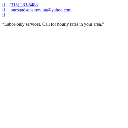
Skip
(315) 283-5488
to
jonesandsonsmoving@yahoo.com
content
“Labor-only services. Call for hourly rates in your area.”