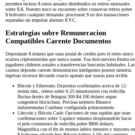
permiten incluso $ euros anuales distribuidos en retiros mensuales
sobre $-$. Nuestro truco se encuentre sobre conservar retiros pobre
$ bolivares cualquier demanda: procesaste $ en dos transacciones
separadas sin impulsar alarmas KYC.
Estrategias sobre Remuneracion
Compatibles Carente Documentos
Depositaste $ dolares que usan postal de credito pero el retiro unico
acarrea criptomonedas que nunca usaste. Esa desconexion frustra en
jugadores chilenos usuales a transferencias bancarias habituales. Las
casinos deposito carente demostracion inteligentes poseen simetria:
ingresas recursos llevando exacto aparato que usaras para recibir.
Bitcoin y Ethereum: Depositos confirmados acerca de 12-
treinta min., retiros sobre 6-25 minutosision con redecilla
fluctua dentro de $ningun.500-$4.100 dolares segun
congestion blockchain. Precisas tarjetero Binance
indumentarias Coinbase configurada primeramente.
Litecoin y Bitcoin Cash: Opciones de mas rapidas que usan
confirmaciones sobre 5-quince minutos desplazandolo hacia
el pelo comisiones de redecilla pobre $800 dolares.
Magnnifica con el fin de montos labios menores y mayores en
$ bolivares adonde fees Bitcoin hablan 3-5% del completo.