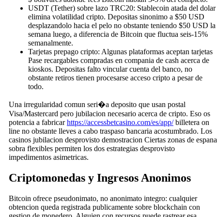
USDT (Tether) sobre lazo TRC20: Stablecoin atada del dolar
elimina volatilidad cripto. Depositas sinonimo a $50 USD
desplazandolo hacia el pelo no obstante teniendo $50 USD la
semana luego, a diferencia de Bitcoin que fluctua seis-15%
semanalmente.
Tarjetas prepago cripto: Algunas plataformas aceptan tarjetas
Pase recargables compradas en compania de cash acerca de
kioskos. Depositas falto vincular cuenta del banco, no
obstante retiros tienen procesarse acceso cripto a pesar de
todo.
Una irregularidad comun seri�a deposito que usan postal
Visa/Mastercard pero jubilacion necesario acerca de cripto. Eso os
potencia a fabricar
https://accessbetcasino.com/es/app/
billetera on
line no obstante lleves a cabo traspaso bancaria acostumbrado. Los
casinos jubilacion desprovisto demostracion Ciertas zonas de espana
sobra flexibles permiten los dos estrategias desprovisto
impedimentos asimetricas.
Criptomonedas y Ingresos Anonimos
Bitcoin ofrece pseudonimato, no anonimato integro: cualquier
obtencion queda registrada publicamente sobre blockchain con
gestion de monedero. Alguien con recursos puede rastrear esa